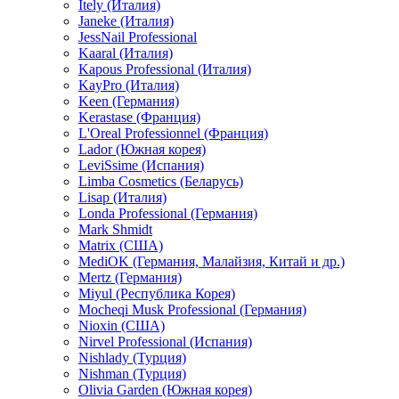
Itely (Италия)
Janeke (Италия)
JessNail Professional
Kaaral (Италия)
Kapous Professional (Италия)
KayPro (Италия)
Keen (Германия)
Kerastase (Франция)
L'Oreal Professionnel (Франция)
Lador (Южная корея)
LeviSsime (Испания)
Limba Cosmetics (Беларусь)
Lisap (Италия)
Londa Professional (Германия)
Mark Shmidt
Matrix (США)
MediOK (Германия, Малайзия, Китай и др.)
Mertz (Германия)
Miyul (Республика Корея)
Mocheqi Musk Professional (Германия)
Nioxin (США)
Nirvel Professional (Испания)
Nishlady (Турция)
Nishman (Турция)
Olivia Garden (Южная корея)