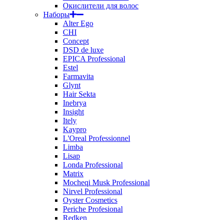
Окислители для волос
Наборы
Alter Ego
CHI
Concept
DSD de luxe
EPICA Professional
Estel
Farmavita
Glynt
Hair Sekta
Inebrya
Insight
Itely
Kaypro
L'Oreal Professionnel
Limba
Lisap
Londa Professional
Matrix
Mocheqi Musk Professional
Nirvel Professional
Oyster Cosmetics
Periche Profesional
Redken