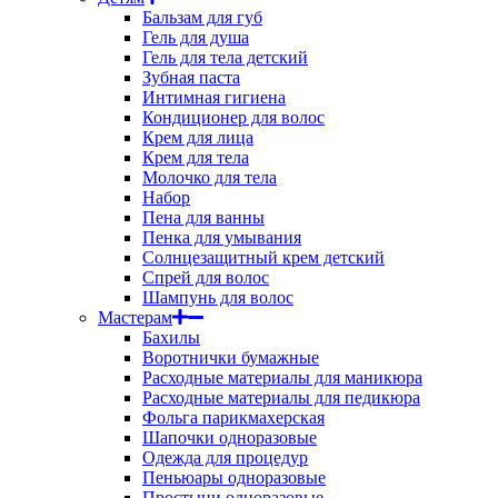
Бальзам для губ
Гель для душа
Гель для тела детский
Зубная паста
Интимная гигиена
Кондиционер для волос
Крем для лица
Крем для тела
Молочко для тела
Набор
Пена для ванны
Пенка для умывания
Солнцезащитный крем детский
Спрей для волос
Шампунь для волос
Мастерам
Бахилы
Воротнички бумажные
Расходные материалы для маникюра
Расходные материалы для педикюра
Фольга парикмахерская
Шапочки одноразовые
Одежда для процедур
Пеньюары одноразовые
Простыни одноразовые