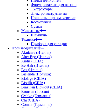
Пилки для ногтей
Формирователи для ресниц
Экстракторы
Электроинструменты
Ножницы парикмахерские
Косметички
Сумки
Животным
Шампунь
Техника
Приборы для укладки
Производители
Aknicare (Италия)
Alter Ego (Италия)
Andis (США)
Be Hair (Италия)
Bes (Италия)
Bielenda (Польша)
Biolage (США)
Biosilk (США)
Brazilian Blowout (США)
Bronsun (Россия)
C:ehko (Германия)
Chi (США)
Comair (Германия)