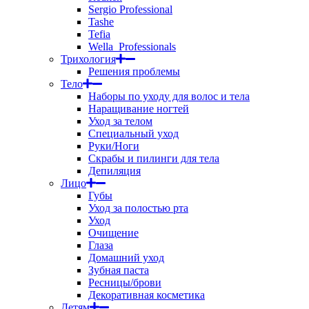
Sergio Professional
Tashe
Tefia
Wella_Professionals
Трихология
Решения проблемы
Тело
Наборы по уходу для волос и тела
Наращивание ногтей
Уход за телом
Специальный уход
Руки/Ноги
Скрабы и пилинги для тела
Депиляция
Лицо
Губы
Уход за полостью рта
Уход
Очищение
Глаза
Домашний уход
Зубная паста
Ресницы/брови
Декоративная косметика
Детям