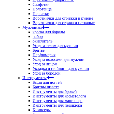
Салфетки
Полотенца
Перчатки
Воротнички для стрижки в рулоне
Воротнички для стрижки нетканые
Мужчинам
краска для бороды
набор
окислитель
Уход за телом для мужчин
Бритье
Парфюмерия
Уход за волосами для мужчин
Уход за лицом
Укладка и стайлинг для мужчин
Уход за бородой
Инструменты
Бафы для ногтей
Бритвы шаветт
Инструменты для бровей
Инструменты для косметолога
Инструменты для маникюра
Инструменты для педикюра
Книпсеры