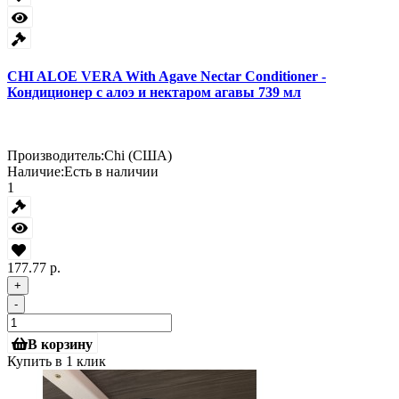
CHI ALOE VERA With Agave Nectar Conditioner -
Кондиционер с алоэ и нектаром агавы 739 мл
Производитель:
Chi (США)
Наличие:
Есть в наличии
1
177.77 р.
+
-
В корзину
Купить в 1 клик