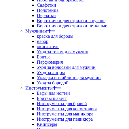
Салфетки
Полотенца
Перчатки
Воротнички для стрижки в рулоне
Воротнички для стрижки нетканые
Мужчинам
краска для бороды
набор
окислитель
Уход за телом для мужчин
Бритье
Парфюмерия
Уход за волосами для мужчин
Уход за лицом
Укладка и стайлинг для мужчин
Уход за бородой
Инструменты
Бафы для ногтей
Бритвы шаветт
Инструменты для бровей
Инструменты для косметолога
Инструменты для маникюра
Инструменты для педикюра
Книпсеры