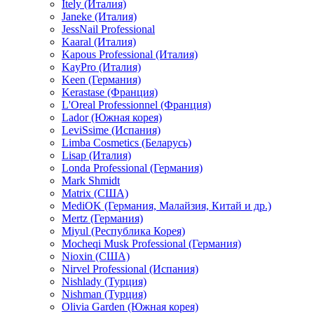
Itely (Италия)
Janeke (Италия)
JessNail Professional
Kaaral (Италия)
Kapous Professional (Италия)
KayPro (Италия)
Keen (Германия)
Kerastase (Франция)
L'Oreal Professionnel (Франция)
Lador (Южная корея)
LeviSsime (Испания)
Limba Cosmetics (Беларусь)
Lisap (Италия)
Londa Professional (Германия)
Mark Shmidt
Matrix (США)
MediOK (Германия, Малайзия, Китай и др.)
Mertz (Германия)
Miyul (Республика Корея)
Mocheqi Musk Professional (Германия)
Nioxin (США)
Nirvel Professional (Испания)
Nishlady (Турция)
Nishman (Турция)
Olivia Garden (Южная корея)