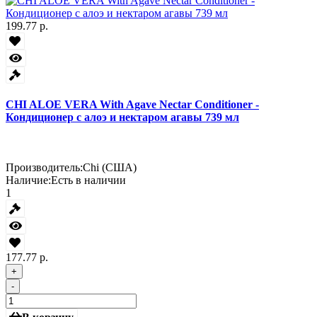
199.77 р.
CHI ALOE VERA With Agave Nectar Conditioner -
Кондиционер с алоэ и нектаром агавы 739 мл
Производитель:
Chi (США)
Наличие:
Есть в наличии
1
177.77 р.
+
-