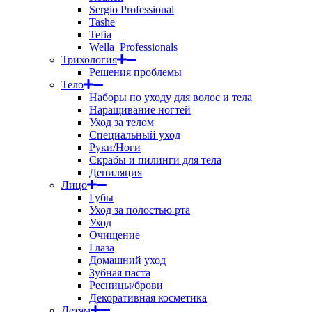
Sergio Professional
Tashe
Tefia
Wella_Professionals
Трихология
Решения проблемы
Тело
Наборы по уходу для волос и тела
Наращивание ногтей
Уход за телом
Специальный уход
Руки/Ноги
Скрабы и пилинги для тела
Депиляция
Лицо
Губы
Уход за полостью рта
Уход
Очищение
Глаза
Домашний уход
Зубная паста
Ресницы/брови
Декоративная косметика
Детям