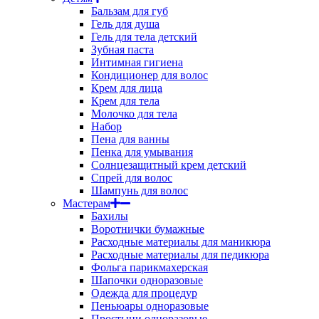
Бальзам для губ
Гель для душа
Гель для тела детский
Зубная паста
Интимная гигиена
Кондиционер для волос
Крем для лица
Крем для тела
Молочко для тела
Набор
Пена для ванны
Пенка для умывания
Солнцезащитный крем детский
Спрей для волос
Шампунь для волос
Мастерам
Бахилы
Воротнички бумажные
Расходные материалы для маникюра
Расходные материалы для педикюра
Фольга парикмахерская
Шапочки одноразовые
Одежда для процедур
Пеньюары одноразовые
Простыни одноразовые