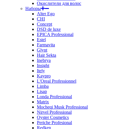
Окислители для волос
Наборы
Alter Ego
CHI
Concept
DSD de luxe
EPICA Professional
Estel
Farmavita
Glynt
Hair Sekta
Inebrya
Insight
Itely
Kaypro
L'Oreal Professionnel
Limba
Lisap
Londa Professional
Matrix
Mocheqi Musk Professional
Nirvel Professional
Oyster Cosmetics
Periche Profesional
Redken