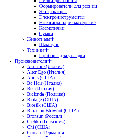
Пилки для ногтей
Формирователи для ресниц
Экстракторы
Электроинструменты
Ножницы парикмахерские
Косметички
Сумки
Животным
Шампунь
Техника
Приборы для укладки
Производители
Aknicare (Италия)
Alter Ego (Италия)
Andis (США)
Be Hair (Италия)
Bes (Италия)
Bielenda (Польша)
Biolage (США)
Biosilk (США)
Brazilian Blowout (США)
Bronsun (Россия)
C:ehko (Германия)
Chi (США)
Comair (Германия)