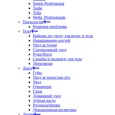
Sergio Professional
Tashe
Tefia
Wella_Professionals
Трихология
Решения проблемы
Тело
Наборы по уходу для волос и тела
Наращивание ногтей
Уход за телом
Специальный уход
Руки/Ноги
Скрабы и пилинги для тела
Депиляция
Лицо
Губы
Уход за полостью рта
Уход
Очищение
Глаза
Домашний уход
Зубная паста
Ресницы/брови
Декоративная косметика
Детям