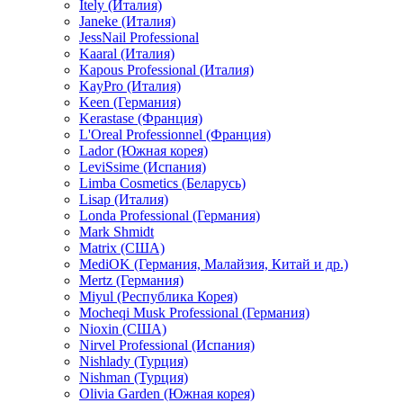
Itely (Италия)
Janeke (Италия)
JessNail Professional
Kaaral (Италия)
Kapous Professional (Италия)
KayPro (Италия)
Keen (Германия)
Kerastase (Франция)
L'Oreal Professionnel (Франция)
Lador (Южная корея)
LeviSsime (Испания)
Limba Cosmetics (Беларусь)
Lisap (Италия)
Londa Professional (Германия)
Mark Shmidt
Matrix (США)
MediOK (Германия, Малайзия, Китай и др.)
Mertz (Германия)
Miyul (Республика Корея)
Mocheqi Musk Professional (Германия)
Nioxin (США)
Nirvel Professional (Испания)
Nishlady (Турция)
Nishman (Турция)
Olivia Garden (Южная корея)