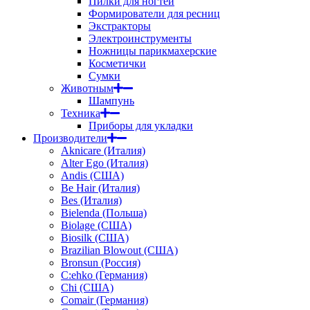
Пилки для ногтей
Формирователи для ресниц
Экстракторы
Электроинструменты
Ножницы парикмахерские
Косметички
Сумки
Животным
Шампунь
Техника
Приборы для укладки
Производители
Aknicare (Италия)
Alter Ego (Италия)
Andis (США)
Be Hair (Италия)
Bes (Италия)
Bielenda (Польша)
Biolage (США)
Biosilk (США)
Brazilian Blowout (США)
Bronsun (Россия)
C:ehko (Германия)
Chi (США)
Comair (Германия)