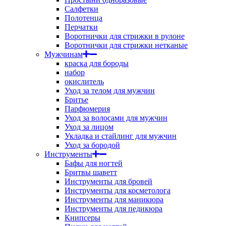
Салфетки
Полотенца
Перчатки
Воротнички для стрижки в рулоне
Воротнички для стрижки нетканые
Мужчинам
краска для бороды
набор
окислитель
Уход за телом для мужчин
Бритье
Парфюмерия
Уход за волосами для мужчин
Уход за лицом
Укладка и стайлинг для мужчин
Уход за бородой
Инструменты
Бафы для ногтей
Бритвы шаветт
Инструменты для бровей
Инструменты для косметолога
Инструменты для маникюра
Инструменты для педикюра
Книпсеры