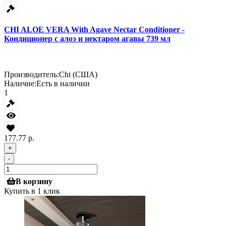
CHI ALOE VERA With Agave Nectar Conditioner -
Кондиционер с алоэ и нектаром агавы 739 мл
Производитель:
Chi (США)
Наличие:
Есть в наличии
1
177.77 р.
+
-
В корзину
Купить в 1 клик