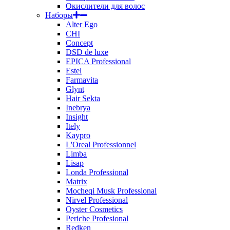
Окислители для волос
Наборы
Alter Ego
CHI
Concept
DSD de luxe
EPICA Professional
Estel
Farmavita
Glynt
Hair Sekta
Inebrya
Insight
Itely
Kaypro
L'Oreal Professionnel
Limba
Lisap
Londa Professional
Matrix
Mocheqi Musk Professional
Nirvel Professional
Oyster Cosmetics
Periche Profesional
Redken