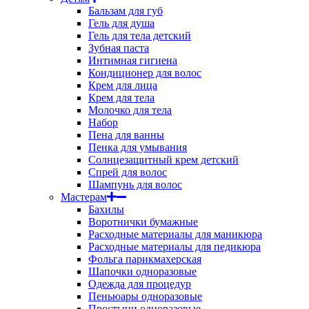
Бальзам для губ
Гель для душа
Гель для тела детский
Зубная паста
Интимная гигиена
Кондиционер для волос
Крем для лица
Крем для тела
Молочко для тела
Набор
Пена для ванны
Пенка для умывания
Солнцезащитный крем детский
Спрей для волос
Шампунь для волос
Мастерам
Бахилы
Воротнички бумажные
Расходные материалы для маникюра
Расходные материалы для педикюра
Фольга парикмахерская
Шапочки одноразовые
Одежда для процедур
Пеньюары одноразовые
Простыни одноразовые