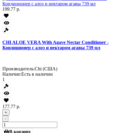
199.77 р.
CHI ALOE VERA With Agave Nectar Conditioner -
Кондиционер с алоэ и нектаром агавы 739 мл
Производитель:
Chi (США)
Наличие:
Есть в наличии
1
177.77 р.
+
-
В корзину