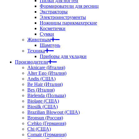
Пилки для ногтей
Формирователи для ресниц
Экстракторы
Электроинструменты
Ножницы парикмахерские
Косметички
Сумки
Животным
Шампунь
Техника
Приборы для укладки
Производители
Aknicare (Италия)
Alter Ego (Италия)
Andis (США)
Be Hair (Италия)
Bes (Италия)
Bielenda (Польша)
Biolage (США)
Biosilk (США)
Brazilian Blowout (США)
Bronsun (Россия)
C:ehko (Германия)
Chi (США)
Comair (Германия)