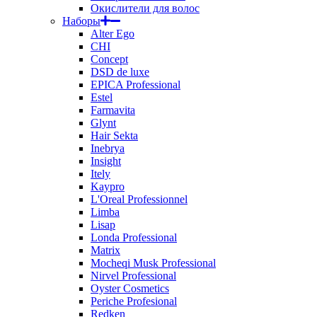
Окислители для волос
Наборы
Alter Ego
CHI
Concept
DSD de luxe
EPICA Professional
Estel
Farmavita
Glynt
Hair Sekta
Inebrya
Insight
Itely
Kaypro
L'Oreal Professionnel
Limba
Lisap
Londa Professional
Matrix
Mocheqi Musk Professional
Nirvel Professional
Oyster Cosmetics
Periche Profesional
Redken