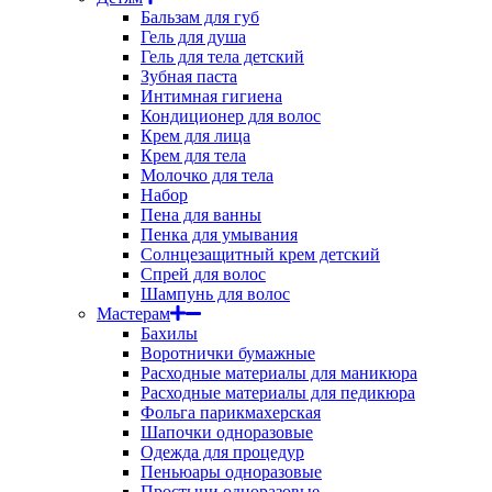
Бальзам для губ
Гель для душа
Гель для тела детский
Зубная паста
Интимная гигиена
Кондиционер для волос
Крем для лица
Крем для тела
Молочко для тела
Набор
Пена для ванны
Пенка для умывания
Солнцезащитный крем детский
Спрей для волос
Шампунь для волос
Мастерам
Бахилы
Воротнички бумажные
Расходные материалы для маникюра
Расходные материалы для педикюра
Фольга парикмахерская
Шапочки одноразовые
Одежда для процедур
Пеньюары одноразовые
Простыни одноразовые