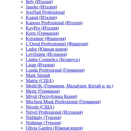
Itely (Италия)
Janeke (Италия)
JessNail Professional
Kaaral (Италия)
Kapous Professional (Италия)
KayPro (Италия)
Keen (Германия)
Kerastase (Франция)
L'Oreal Professionnel (Франция)
Lador (Южная корея)
LeviSsime (Испания)
Limba Cosmetics (Беларусь)
Lisap (Италия)
Londa Professional (Германия)
Mark Shmidt
Matrix (США)
MediOK (Германия, Малайзия, Китай и др.)
Mertz (Германия)
Miyul (Республика Корея)
Mocheqi Musk Professional (Германия)
Nioxin (США)
Nirvel Professional (Испания)
Nishlady (Турция)
Nishman (Турция)
Olivia Garden (Южная корея)