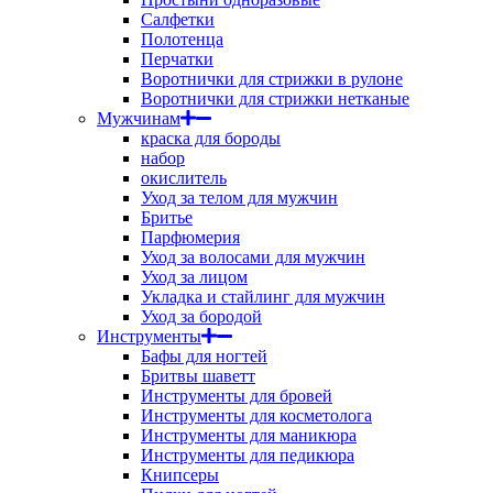
Салфетки
Полотенца
Перчатки
Воротнички для стрижки в рулоне
Воротнички для стрижки нетканые
Мужчинам
краска для бороды
набор
окислитель
Уход за телом для мужчин
Бритье
Парфюмерия
Уход за волосами для мужчин
Уход за лицом
Укладка и стайлинг для мужчин
Уход за бородой
Инструменты
Бафы для ногтей
Бритвы шаветт
Инструменты для бровей
Инструменты для косметолога
Инструменты для маникюра
Инструменты для педикюра
Книпсеры