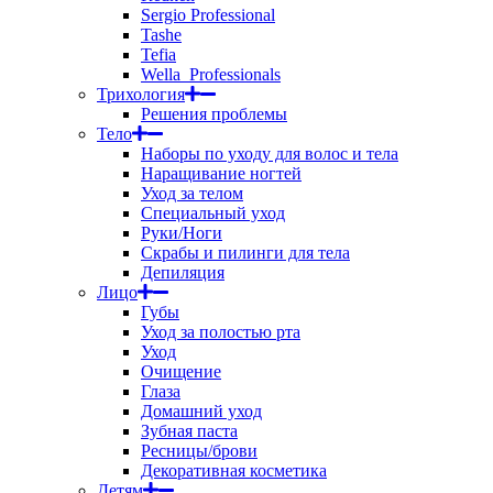
Sergio Professional
Tashe
Tefia
Wella_Professionals
Трихология
Решения проблемы
Тело
Наборы по уходу для волос и тела
Наращивание ногтей
Уход за телом
Специальный уход
Руки/Ноги
Скрабы и пилинги для тела
Депиляция
Лицо
Губы
Уход за полостью рта
Уход
Очищение
Глаза
Домашний уход
Зубная паста
Ресницы/брови
Декоративная косметика
Детям