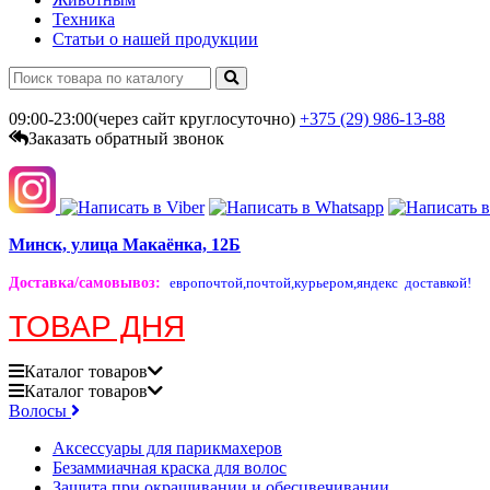
Техника
Статьи о нашей продукции
09:00-23:00(через сайт круглосуточно)
+375 (29)
986-13-88
Заказать обратный звонок
Минск, улица Макаёнка, 12Б
Доставка/самовывоз
:
европочтой,
почтой,
курьером,
яндекс доставкой!
ТОВАР ДНЯ
Каталог
товаров
Каталог
товаров
Волосы
Аксессуары для парикмахеров
Безаммиачная краска для волос
Защита при окрашивании и обесцвечивании