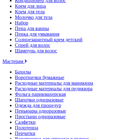
Кондиционер для волос
Крем для лица
Крем для тела
Молочко для тела
Набор
Пена для ванны
Пенка для умывания
Солнцезащитный крем детский
Спрей для волос
Шампунь для волос
Мастерам
Бахилы
Воротнички бумажные
Расходные материалы для маникюра
Расходные материалы для педикюра
Фольга парикмахерская
Шапочки одноразовые
Одежда для процедур
Пеньюары одноразовые
Простыни одноразовые
Салфетки
Полотенца
Перчатки
Воротнички для стрижки в рулоне