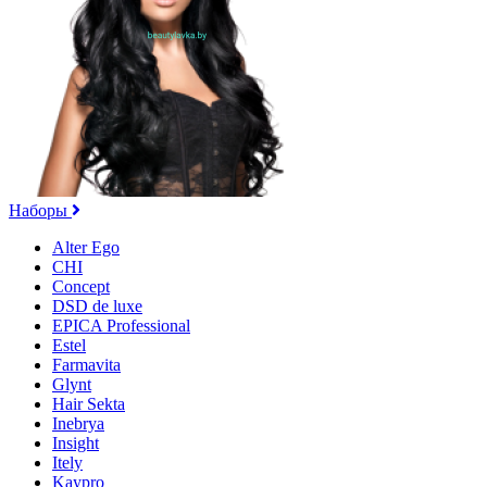
Наборы
Alter Ego
CHI
Concept
DSD de luxe
EPICA Professional
Estel
Farmavita
Glynt
Hair Sekta
Inebrya
Insight
Itely
Kaypro