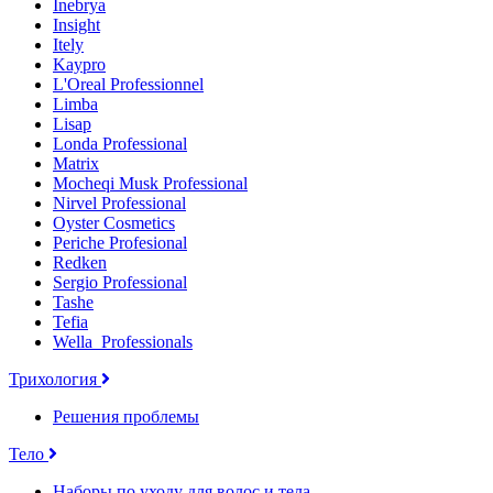
Inebrya
Insight
Itely
Kaypro
L'Oreal Professionnel
Limba
Lisap
Londa Professional
Matrix
Mocheqi Musk Professional
Nirvel Professional
Oyster Cosmetics
Periche Profesional
Redken
Sergio Professional
Tashe
Tefia
Wella_Professionals
Трихология
Решения проблемы
Тело
Наборы по уходу для волос и тела