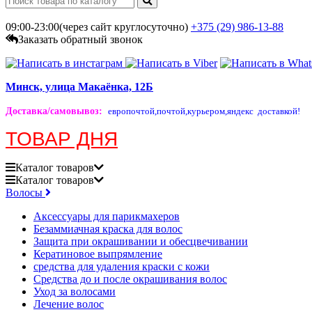
09:00-23:00(через сайт круглосуточно)
+375 (29)
986-13-88
Заказать обратный звонок
Минск, улица Макаёнка, 12Б
Доставка/самовывоз
:
европочтой,
почтой,
курьером,
яндекс доставкой!
ТОВАР ДНЯ
Каталог
товаров
Каталог
товаров
Волосы
Аксессуары для парикмахеров
Безаммиачная краска для волос
Защита при окрашивании и обесцвечивании
Кератиновое выпрямление
средства для удаления краски с кожи
Средства до и после окрашивания волос
Уход за волосами
Лечение волос