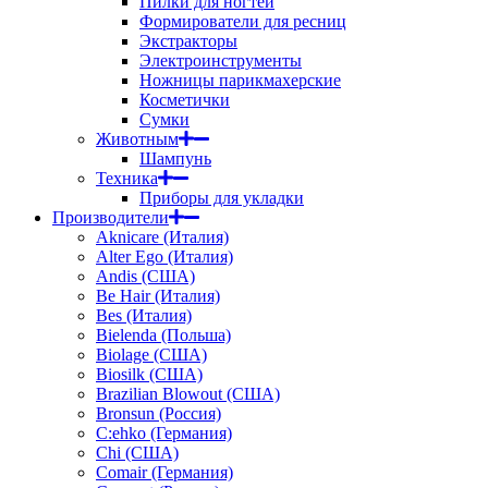
Пилки для ногтей
Формирователи для ресниц
Экстракторы
Электроинструменты
Ножницы парикмахерские
Косметички
Сумки
Животным
Шампунь
Техника
Приборы для укладки
Производители
Aknicare (Италия)
Alter Ego (Италия)
Andis (США)
Be Hair (Италия)
Bes (Италия)
Bielenda (Польша)
Biolage (США)
Biosilk (США)
Brazilian Blowout (США)
Bronsun (Россия)
C:ehko (Германия)
Chi (США)
Comair (Германия)