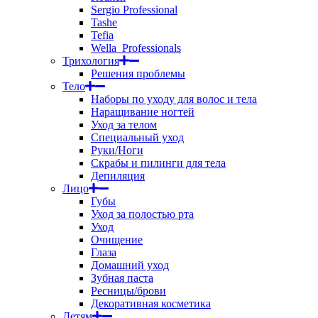
Sergio Professional
Tashe
Tefia
Wella_Professionals
Трихология
Решения проблемы
Тело
Наборы по уходу для волос и тела
Наращивание ногтей
Уход за телом
Специальный уход
Руки/Ноги
Скрабы и пилинги для тела
Депиляция
Лицо
Губы
Уход за полостью рта
Уход
Очищение
Глаза
Домашний уход
Зубная паста
Ресницы/брови
Декоративная косметика
Детям