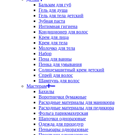
Бальзам для губ
Гель для душа
Гель для тела детский
Зубная паста
Интимная гигиена
Кондиционер для волос
Крем для лица
Крем для тела
Молочко для тела
Набор
Пена для ванны
Пенка для умывания
Солнцезащитный крем детский
Спрей для волос
Шампунь для волос
Мастерам
Бахилы
Воротнички бумажные
Расходные материалы для маникюра
Расходные материалы для педикюра
Фольга парикмахерская
Шапочки одноразовые
Одежда для процедур
Пеньюары одноразовые
Простыни одноразовые