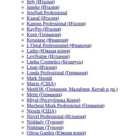
Itely (Италия)
Janeke (Италия)
JessNail Professional
Kaaral (Италия)
Kapous Professional (Италия)
KayPro (Италия)
Keen (Германия)
Kerastase (Франция)
L'Oreal Professionnel (Франция)
Lador (Южная корея)
LeviSsime (Испания)
Limba Cosmetics (Беларусь)
Lisap (Италия)
Londa Professional (Германия)
Mark Shmidt
Matrix (США)
MediOK (Германия, Малайзия, Китай и др.)
Mertz (Германия)
Miyul (Республика Корея)
Mocheqi Musk Professional (Германия)
Nioxin (США)
Nirvel Professional (Испания)
Nishlady (Турция)
Nishman (Турция)
Olivia Garden (Южная корея)