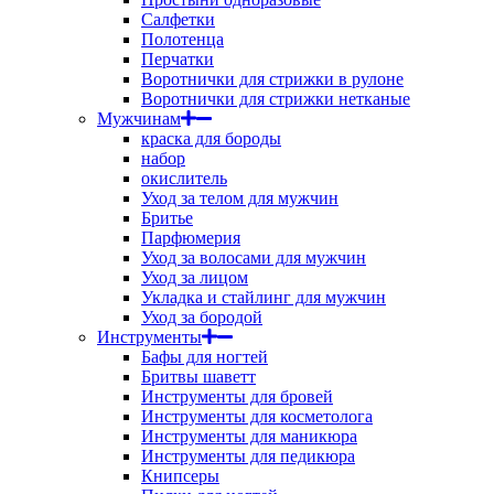
Салфетки
Полотенца
Перчатки
Воротнички для стрижки в рулоне
Воротнички для стрижки нетканые
Мужчинам
краска для бороды
набор
окислитель
Уход за телом для мужчин
Бритье
Парфюмерия
Уход за волосами для мужчин
Уход за лицом
Укладка и стайлинг для мужчин
Уход за бородой
Инструменты
Бафы для ногтей
Бритвы шаветт
Инструменты для бровей
Инструменты для косметолога
Инструменты для маникюра
Инструменты для педикюра
Книпсеры