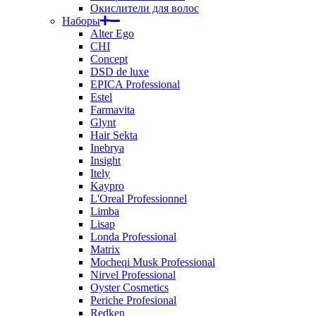
Окислители для волос
Наборы
Alter Ego
CHI
Concept
DSD de luxe
EPICA Professional
Estel
Farmavita
Glynt
Hair Sekta
Inebrya
Insight
Itely
Kaypro
L'Oreal Professionnel
Limba
Lisap
Londa Professional
Matrix
Mocheqi Musk Professional
Nirvel Professional
Oyster Cosmetics
Periche Profesional
Redken