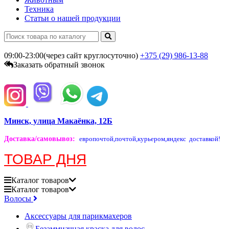
Техника
Статьи о нашей продукции
09:00-23:00(через сайт круглосуточно)
+375 (29)
986-13-88
Заказать обратный звонок
Минск, улица Макаёнка, 12Б
Доставка/самовывоз
:
европочтой,
почтой,
курьером,
яндекс доставкой!
ТОВАР ДНЯ
Каталог
товаров
Каталог
товаров
Волосы
Аксессуары для парикмахеров
Безаммиачная краска для волос