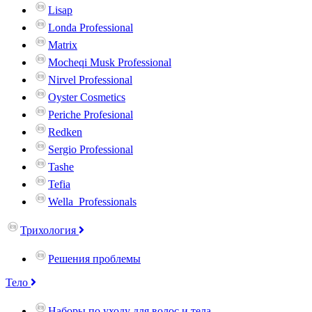
Lisap
Londa Professional
Matrix
Mocheqi Musk Professional
Nirvel Professional
Oyster Cosmetics
Periche Profesional
Redken
Sergio Professional
Tashe
Tefia
Wella_Professionals
Трихология
Решения проблемы
Тело
Наборы по уходу для волос и тела