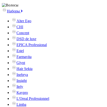
Наборы
Alter Ego
CHI
Concept
DSD de luxe
EPICA Professional
Estel
Farmavita
Glynt
Hair Sekta
Inebrya
Insight
Itely
Kaypro
L'Oreal Professionnel
Limba