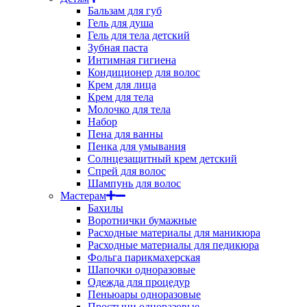
Бальзам для губ
Гель для душа
Гель для тела детский
Зубная паста
Интимная гигиена
Кондиционер для волос
Крем для лица
Крем для тела
Молочко для тела
Набор
Пена для ванны
Пенка для умывания
Солнцезащитный крем детский
Спрей для волос
Шампунь для волос
Мастерам
Бахилы
Воротнички бумажные
Расходные материалы для маникюра
Расходные материалы для педикюра
Фольга парикмахерская
Шапочки одноразовые
Одежда для процедур
Пеньюары одноразовые
Простыни одноразовые