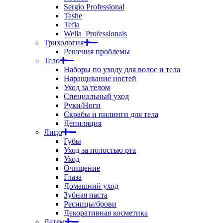
Sergio Professional
Tashe
Tefia
Wella_Professionals
Трихология
Решения проблемы
Тело
Наборы по уходу для волос и тела
Наращивание ногтей
Уход за телом
Специальный уход
Руки/Ноги
Скрабы и пилинги для тела
Депиляция
Лицо
Губы
Уход за полостью рта
Уход
Очищение
Глаза
Домашний уход
Зубная паста
Ресницы/брови
Декоративная косметика
Детям