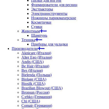
Пилки для ногтей
Формирователи для ресниц
Экстракторы
Электроинструменты
Ножницы парикмахерские
Косметички
Сумки
Животным
Шампунь
Техника
Приборы для укладки
Производители
Aknicare (Италия)
Alter Ego (Италия)
Andis (США)
Be Hair (Италия)
Bes (Италия)
Bielenda (Польша)
Biolage (США)
Biosilk (США)
Brazilian Blowout (США)
Bronsun (Россия)
C:ehko (Германия)
Chi (США)
Comair (Германия)