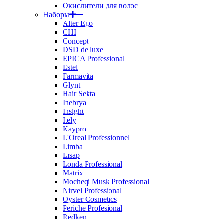
Окислители для волос
Наборы
Alter Ego
CHI
Concept
DSD de luxe
EPICA Professional
Estel
Farmavita
Glynt
Hair Sekta
Inebrya
Insight
Itely
Kaypro
L'Oreal Professionnel
Limba
Lisap
Londa Professional
Matrix
Mocheqi Musk Professional
Nirvel Professional
Oyster Cosmetics
Periche Profesional
Redken