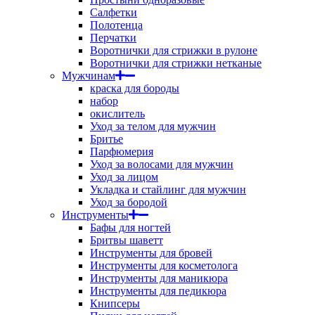
Салфетки
Полотенца
Перчатки
Воротнички для стрижки в рулоне
Воротнички для стрижки нетканые
Мужчинам
краска для бороды
набор
окислитель
Уход за телом для мужчин
Бритье
Парфюмерия
Уход за волосами для мужчин
Уход за лицом
Укладка и стайлинг для мужчин
Уход за бородой
Инструменты
Бафы для ногтей
Бритвы шаветт
Инструменты для бровей
Инструменты для косметолога
Инструменты для маникюра
Инструменты для педикюра
Книпсеры