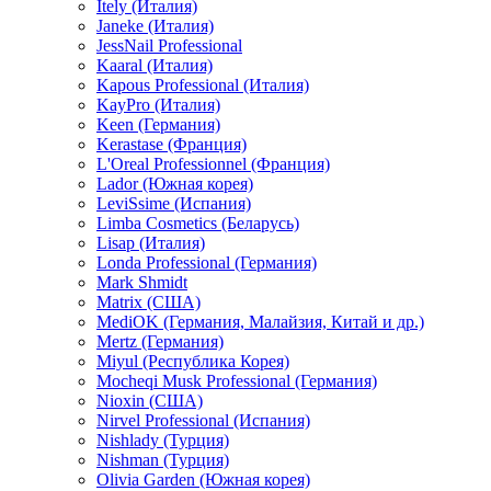
Itely (Италия)
Janeke (Италия)
JessNail Professional
Kaaral (Италия)
Kapous Professional (Италия)
KayPro (Италия)
Keen (Германия)
Kerastase (Франция)
L'Oreal Professionnel (Франция)
Lador (Южная корея)
LeviSsime (Испания)
Limba Cosmetics (Беларусь)
Lisap (Италия)
Londa Professional (Германия)
Mark Shmidt
Matrix (США)
MediOK (Германия, Малайзия, Китай и др.)
Mertz (Германия)
Miyul (Республика Корея)
Mocheqi Musk Professional (Германия)
Nioxin (США)
Nirvel Professional (Испания)
Nishlady (Турция)
Nishman (Турция)
Olivia Garden (Южная корея)