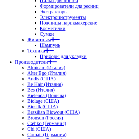
Пилки для ногтей
Формирователи для ресниц
Экстракторы
Электроинструменты
Ножницы парикмахерские
Косметички
Сумки
Животным
Шампунь
Техника
Приборы для укладки
Производители
Aknicare (Италия)
Alter Ego (Италия)
Andis (США)
Be Hair (Италия)
Bes (Италия)
Bielenda (Польша)
Biolage (США)
Biosilk (США)
Brazilian Blowout (США)
Bronsun (Россия)
C:ehko (Германия)
Chi (США)
Comair (Германия)