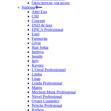
Окислители для волос
Наборы
Alter Ego
CHI
Concept
DSD de luxe
EPICA Professional
Estel
Farmavita
Glynt
Hair Sekta
Inebrya
Insight
Itely
Kaypro
L'Oreal Professionnel
Limba
Lisap
Londa Professional
Matrix
Mocheqi Musk Professional
Nirvel Professional
Oyster Cosmetics
Periche Profesional
Redken