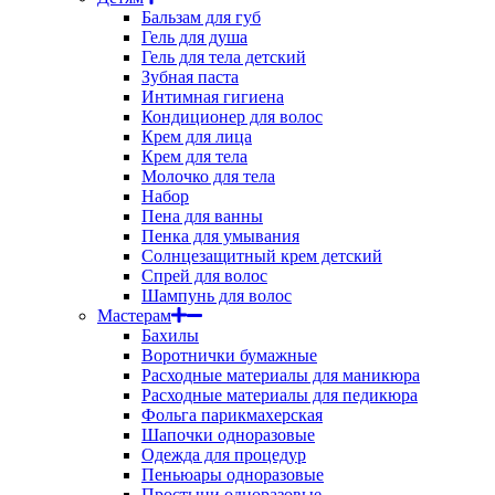
Бальзам для губ
Гель для душа
Гель для тела детский
Зубная паста
Интимная гигиена
Кондиционер для волос
Крем для лица
Крем для тела
Молочко для тела
Набор
Пена для ванны
Пенка для умывания
Солнцезащитный крем детский
Спрей для волос
Шампунь для волос
Мастерам
Бахилы
Воротнички бумажные
Расходные материалы для маникюра
Расходные материалы для педикюра
Фольга парикмахерская
Шапочки одноразовые
Одежда для процедур
Пеньюары одноразовые
Простыни одноразовые