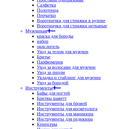
Салфетки
Полотенца
Перчатки
Воротнички для стрижки в рулоне
Воротнички для стрижки нетканые
Мужчинам
краска для бороды
набор
окислитель
Уход за телом для мужчин
Бритье
Парфюмерия
Уход за волосами для мужчин
Уход за лицом
Укладка и стайлинг для мужчин
Уход за бородой
Инструменты
Бафы для ногтей
Бритвы шаветт
Инструменты для бровей
Инструменты для косметолога
Инструменты для маникюра
Инструменты для педикюра
Книпсеры