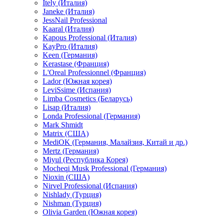
Itely (Италия)
Janeke (Италия)
JessNail Professional
Kaaral (Италия)
Kapous Professional (Италия)
KayPro (Италия)
Keen (Германия)
Kerastase (Франция)
L'Oreal Professionnel (Франция)
Lador (Южная корея)
LeviSsime (Испания)
Limba Cosmetics (Беларусь)
Lisap (Италия)
Londa Professional (Германия)
Mark Shmidt
Matrix (США)
MediOK (Германия, Малайзия, Китай и др.)
Mertz (Германия)
Miyul (Республика Корея)
Mocheqi Musk Professional (Германия)
Nioxin (США)
Nirvel Professional (Испания)
Nishlady (Турция)
Nishman (Турция)
Olivia Garden (Южная корея)