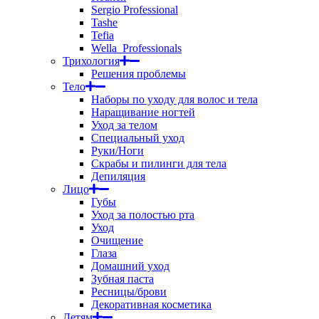
Sergio Professional
Tashe
Tefia
Wella_Professionals
Трихология
Решения проблемы
Тело
Наборы по уходу для волос и тела
Наращивание ногтей
Уход за телом
Специальный уход
Руки/Ноги
Скрабы и пилинги для тела
Депиляция
Лицо
Губы
Уход за полостью рта
Уход
Очищение
Глаза
Домашний уход
Зубная паста
Ресницы/брови
Декоративная косметика
Детям