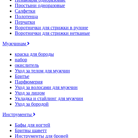
Простыни одноразовые
Салфетки
Полотенца
Перчатки
Воротнички для стрижки в рулоне
Воротнички для стрижки нетканые
Мужчинам
краска для бороды
набор
окислитель
Уход за телом для мужчин
Бритье
Парфюмерия
Уход за волосами для мужчин
Уход за лицом
Укладка и стайлинг для мужчин
Уход за бородой
Инструменты
Бафы для ногтей
Бритвы шаветт
Инструменты для бровей