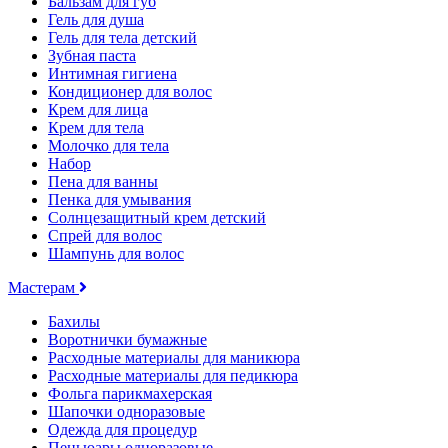
Бальзам для губ
Гель для душа
Гель для тела детский
Зубная паста
Интимная гигиена
Кондиционер для волос
Крем для лица
Крем для тела
Молочко для тела
Набор
Пена для ванны
Пенка для умывания
Солнцезащитный крем детский
Спрей для волос
Шампунь для волос
Мастерам
Бахилы
Воротнички бумажные
Расходные материалы для маникюра
Расходные материалы для педикюра
Фольга парикмахерская
Шапочки одноразовые
Одежда для процедур
Пеньюары одноразовые