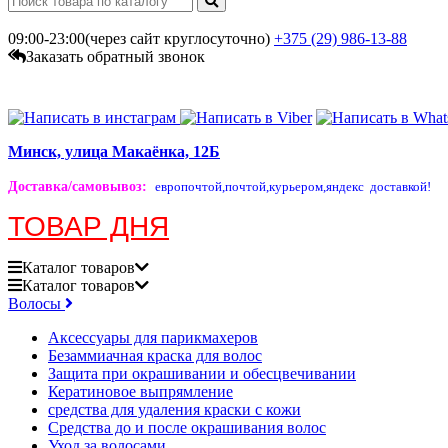
09:00-23:00(через сайт круглосуточно)
+375 (29)
986-13-88
Заказать обратный звонок
Минск, улица Макаёнка, 12Б
Доставка/самовывоз
:
европочтой,
почтой,
курьером,
яндекс доставкой!
ТОВАР ДНЯ
Каталог
товаров
Каталог
товаров
Волосы
Аксессуары для парикмахеров
Безаммиачная краска для волос
Защита при окрашивании и обесцвечивании
Кератиновое выпрямление
средства для удаления краски с кожи
Средства до и после окрашивания волос
Уход за волосами