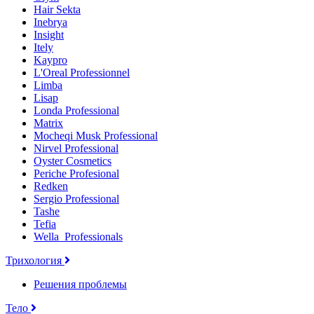
Hair Sekta
Inebrya
Insight
Itely
Kaypro
L'Oreal Professionnel
Limba
Lisap
Londa Professional
Matrix
Mocheqi Musk Professional
Nirvel Professional
Oyster Cosmetics
Periche Profesional
Redken
Sergio Professional
Tashe
Tefia
Wella_Professionals
Трихология
Решения проблемы
Тело