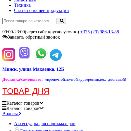
Техника
Статьи о нашей продукции
09:00-23:00(через сайт круглосуточно)
+375 (29)
986-13-88
Заказать обратный звонок
Минск, улица Макаёнка, 12Б
Доставка/самовывоз
:
европочтой,
почтой,
курьером,
яндекс доставкой!
ТОВАР ДНЯ
Каталог
товаров
Каталог
товаров
Волосы
Аксессуары для парикмахеров
Безаммиачная краска для волос