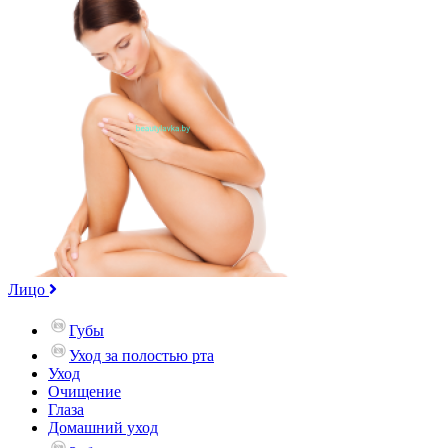
Лицо
Губы
Уход за полостью рта
Уход
Очищение
Глаза
Домашний уход