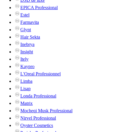
DSD de luxe
EPICA Professional
Estel
Farmavita
Glynt
Hair Sekta
Inebrya
Insight
Itely
Kaypro
L'Oreal Professionnel
Limba
Lisap
Londa Professional
Matrix
Mocheqi Musk Professional
Nirvel Professional
Oyster Cosmetics