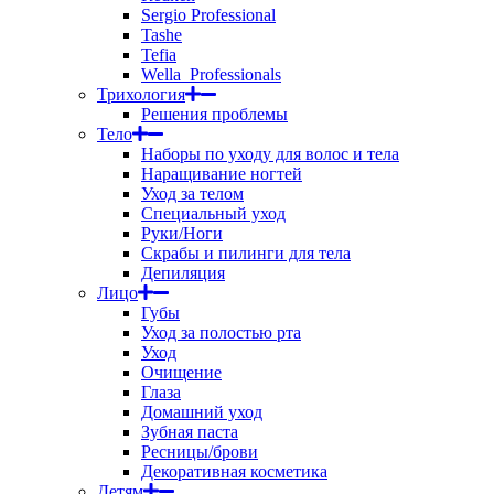
Sergio Professional
Tashe
Tefia
Wella_Professionals
Трихология
Решения проблемы
Тело
Наборы по уходу для волос и тела
Наращивание ногтей
Уход за телом
Специальный уход
Руки/Ноги
Скрабы и пилинги для тела
Депиляция
Лицо
Губы
Уход за полостью рта
Уход
Очищение
Глаза
Домашний уход
Зубная паста
Ресницы/брови
Декоративная косметика
Детям