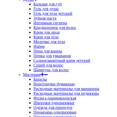
Бальзам для губ
Гель для душа
Гель для тела детский
Зубная паста
Интимная гигиена
Кондиционер для волос
Крем для лица
Крем для тела
Молочко для тела
Набор
Пена для ванны
Пенка для умывания
Солнцезащитный крем детский
Спрей для волос
Шампунь для волос
Мастерам
Бахилы
Воротнички бумажные
Расходные материалы для маникюра
Расходные материалы для педикюра
Фольга парикмахерская
Шапочки одноразовые
Одежда для процедур
Пеньюары одноразовые
Простыни одноразовые