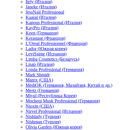
Itely (Италия)
Janeke (Италия)
JessNail Professional
Kaaral (Италия)
Kapous Professional (Италия)
KayPro (Италия)
Keen (Германия)
Kerastase (Франция)
L'Oreal Professionnel (Франция)
Lador (Южная корея)
LeviSsime (Испания)
Limba Cosmetics (Беларусь)
Lisap (Италия)
Londa Professional (Германия)
Mark Shmidt
Matrix (США)
MediOK (Германия, Малайзия, Китай и др.)
Mertz (Германия)
Miyul (Республика Корея)
Mocheqi Musk Professional (Германия)
Nioxin (США)
Nirvel Professional (Испания)
Nishlady (Турция)
Nishman (Турция)
Olivia Garden (Южная корея)