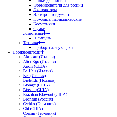
Пилки для ногтей
Формирователи для ресниц
Экстракторы
Электроинструменты
Ножницы парикмахерские
Косметички
Сумки
Животным
Шампунь
Техника
Приборы для укладки
Производители
Aknicare (Италия)
Alter Ego (Италия)
Andis (США)
Be Hair (Италия)
Bes (Италия)
Bielenda (Польша)
Biolage (США)
Biosilk (США)
Brazilian Blowout (США)
Bronsun (Россия)
C:ehko (Германия)
Chi (США)
Comair (Германия)