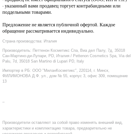
· указанный вами продавец торгует контрабандными или
поддельными товарами.
Предложение не является публичной офертой. Каждое
обращение рассматривается индивидуально.
Страна производства: Италия
Производитель: Петтенон Косметикс Спа, Виа дел Палу, 7д, 35018
Сан-Мартино-ди-Лупари, PD, Италия / Pettenon Cosmetics Spa, Via del
Palu, 7d, 35018 San Martino di Lupari PD, Italy
Импортер в РБ: ООО "МиланКосметикс", 220114, г. Минск,
ФИЛИМОНОВА Д.Ф. ул., дом № 55, корпус 3, офис 309, помещение
13
–
Производители оставляют за собой право изменять внешний вид,
характеристики и комплектацию товара, предварительно не
уведомляя продавцов и потребителей.