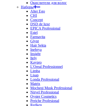
Окислители для волос
Наборы
Alter Ego
CHI
Concept
DSD de luxe
EPICA Professional
Estel
Farmavita
Glynt
Hair Sekta
Inebrya
Insight
Itely
Kaypro
L'Oreal Professionnel
Limba
Lisap
Londa Professional
Matrix
Mocheqi Musk Professional
Nirvel Professional
Oyster Cosmetics
Periche Profesional
Redken