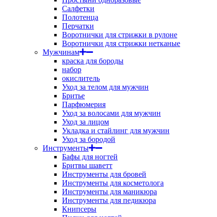
Салфетки
Полотенца
Перчатки
Воротнички для стрижки в рулоне
Воротнички для стрижки нетканые
Мужчинам
краска для бороды
набор
окислитель
Уход за телом для мужчин
Бритье
Парфюмерия
Уход за волосами для мужчин
Уход за лицом
Укладка и стайлинг для мужчин
Уход за бородой
Инструменты
Бафы для ногтей
Бритвы шаветт
Инструменты для бровей
Инструменты для косметолога
Инструменты для маникюра
Инструменты для педикюра
Книпсеры