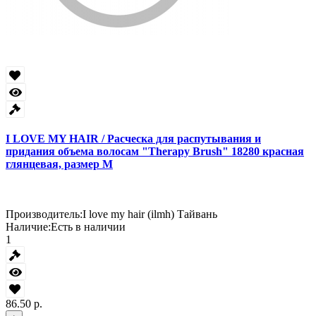
I LOVE MY HAIR / Расческа для распутывания и
придания объема волосам "Therapy Brush" 18280 красная
глянцевая, размер M
Производитель:
I love my hair (ilmh) Тайвань
Наличие:
Есть в наличии
1
86.50 р.