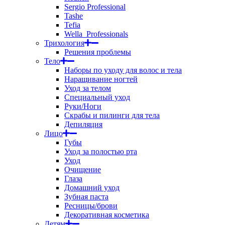
Sergio Professional
Tashe
Tefia
Wella_Professionals
Трихология
Решения проблемы
Тело
Наборы по уходу для волос и тела
Наращивание ногтей
Уход за телом
Специальный уход
Руки/Ноги
Скрабы и пилинги для тела
Депиляция
Лицо
Губы
Уход за полостью рта
Уход
Очищение
Глаза
Домашний уход
Зубная паста
Ресницы/брови
Декоративная косметика
Детям