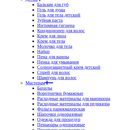
Бальзам для губ
Гель для душа
Гель для тела детский
Зубная паста
Интимная гигиена
Кондиционер для волос
Крем для лица
Крем для тела
Молочко для тела
Набор
Пена для ванны
Пенка для умывания
Солнцезащитный крем детский
Спрей для волос
Шампунь для волос
Мастерам
Бахилы
Воротнички бумажные
Расходные материалы для маникюра
Расходные материалы для педикюра
Фольга парикмахерская
Шапочки одноразовые
Одежда для процедур
Пеньюары одноразовые
Простыни одноразовые