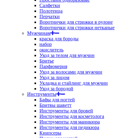
Салфетки
Полотенца
Перчатки
Воротнички для стрижки в рулоне
Воротнички для стрижки нетканые
Мужчинам
краска для бороды
набор
окислитель
Уход за телом для мужчин
Бритье
Парфюмерия
Уход за волосами для мужчин
Уход за лицом
Укладка и стайлинг для мужчин
Уход за бородой
Инструменты
Бафы для ногтей
Бритвы шаветт
Инструменты для бровей
Инструменты для косметолога
Инструменты для маникюра
Инструменты для педикюра
Книпсеры