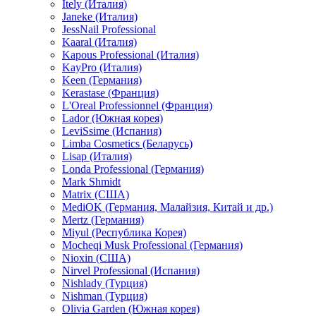
Itely (Италия)
Janeke (Италия)
JessNail Professional
Kaaral (Италия)
Kapous Professional (Италия)
KayPro (Италия)
Keen (Германия)
Kerastase (Франция)
L'Oreal Professionnel (Франция)
Lador (Южная корея)
LeviSsime (Испания)
Limba Cosmetics (Беларусь)
Lisap (Италия)
Londa Professional (Германия)
Mark Shmidt
Matrix (США)
MediOK (Германия, Малайзия, Китай и др.)
Mertz (Германия)
Miyul (Республика Корея)
Mocheqi Musk Professional (Германия)
Nioxin (США)
Nirvel Professional (Испания)
Nishlady (Турция)
Nishman (Турция)
Olivia Garden (Южная корея)