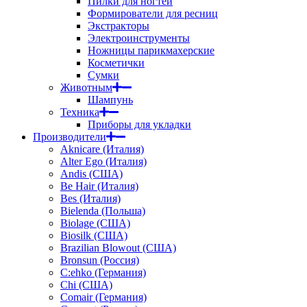
Пилки для ногтей
Формирователи для ресниц
Экстракторы
Электроинструменты
Ножницы парикмахерские
Косметички
Сумки
Животным
Шампунь
Техника
Приборы для укладки
Производители
Aknicare (Италия)
Alter Ego (Италия)
Andis (США)
Be Hair (Италия)
Bes (Италия)
Bielenda (Польша)
Biolage (США)
Biosilk (США)
Brazilian Blowout (США)
Bronsun (Россия)
C:ehko (Германия)
Chi (США)
Comair (Германия)