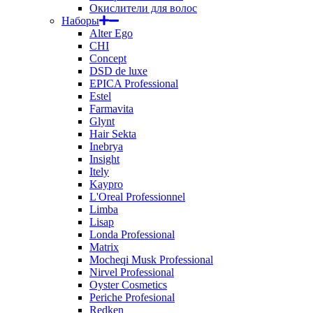
Окислители для волос
Наборы
Alter Ego
CHI
Concept
DSD de luxe
EPICA Professional
Estel
Farmavita
Glynt
Hair Sekta
Inebrya
Insight
Itely
Kaypro
L'Oreal Professionnel
Limba
Lisap
Londa Professional
Matrix
Mocheqi Musk Professional
Nirvel Professional
Oyster Cosmetics
Periche Profesional
Redken