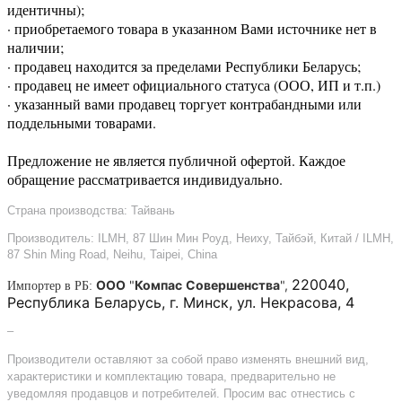
идентичны);
· приобретаемого товара в указанном Вами источнике нет в
наличии;
· продавец находится за пределами Республики Беларусь;
· продавец не имеет официального статуса (ООО, ИП и т.п.)
· указанный вами продавец торгует контрабандными или
поддельными товарами.
Предложение не является публичной офертой. Каждое
обращение рассматривается индивидуально.
Страна производства: Тайвань
Производитель: ILMH, 87 Шин Мин Роуд, Неиху, Тайбэй, Китай / ILMH,
87 Shin Ming Road, Neihu, Taipei, China
220040,
ООО
"
Компас
Совершенства
",
Импортер в РБ:
Республика Беларусь, г. Минск, ул. Некрасова, 4
–
Производители оставляют за собой право изменять внешний вид,
характеристики и комплектацию товара, предварительно не
уведомляя продавцов и потребителей. Просим вас отнестись с