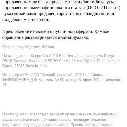
· продавец находится за пределами Республики Беларусь;
· продавец не имеет официального статуса (ООО, ИП и т.п.)
· указанный вами продавец торгует контрабандными или
поддельными товарами.
Предложение не является публичной офертой. Каждое
обращение рассматривается индивидуально.
Страна производства: Италия
Производитель: Кепро С.п.А./13 Виа Чиз, Дезенцано-дель-Гарда,
25015 Брешиа, Италия / KEPRO S.p.A./ 13 Via Chiese, Desenzano del
Garda, 25015 Brescia, Italy
Импортер в РБ: ООО "МиланКосметикс", 220114, г. Минск,
ФИЛИМОНОВА Д.Ф. ул., дом № 55, корпус 3, офис 309, помещение
13
–
Производители оставляют за собой право изменять внешний вид,
характеристики и комплектацию товара, предварительно не
уведомляя продавцов и потребителей. Просим вас отнестись с