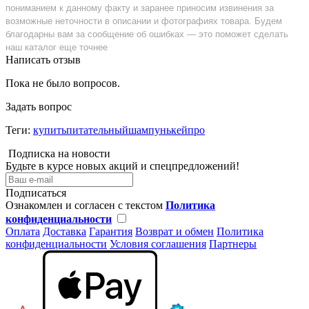
пониманием к данному факту и заранее приносим извинения за
возможные неточности в описании и фотографиях товара. Будем
благодарны вам за сообщение об ошибках — это поможет сделать
наш каталог еще точнее
Написать отзыв
Пока не было вопросов.
Задать вопрос
Теги:
купитьпитательныйшампунькейпро
Подписка на новости
Будьте в курсе новых акций и спецпредложений!
Подписаться
Ознакомлен и согласен с текстом
Политика
конфиденциальности
Оплата
Доставка
Гарантия
Возврат и обмен
Политика
конфиденциальности
Условия соглашения
Партнеры