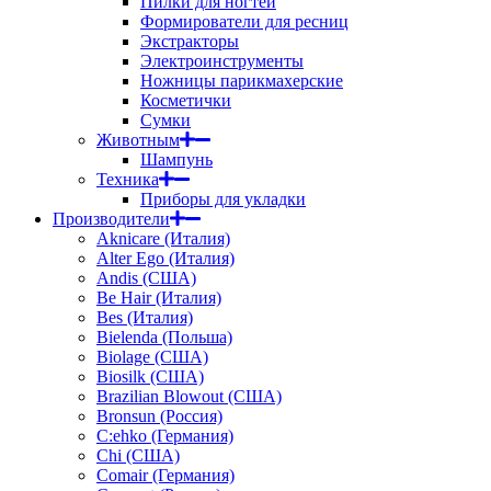
Пилки для ногтей
Формирователи для ресниц
Экстракторы
Электроинструменты
Ножницы парикмахерские
Косметички
Сумки
Животным
Шампунь
Техника
Приборы для укладки
Производители
Aknicare (Италия)
Alter Ego (Италия)
Andis (США)
Be Hair (Италия)
Bes (Италия)
Bielenda (Польша)
Biolage (США)
Biosilk (США)
Brazilian Blowout (США)
Bronsun (Россия)
C:ehko (Германия)
Chi (США)
Comair (Германия)