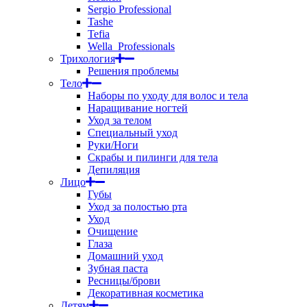
Sergio Professional
Tashe
Tefia
Wella_Professionals
Трихология
Решения проблемы
Тело
Наборы по уходу для волос и тела
Наращивание ногтей
Уход за телом
Специальный уход
Руки/Ноги
Скрабы и пилинги для тела
Депиляция
Лицо
Губы
Уход за полостью рта
Уход
Очищение
Глаза
Домашний уход
Зубная паста
Ресницы/брови
Декоративная косметика
Детям