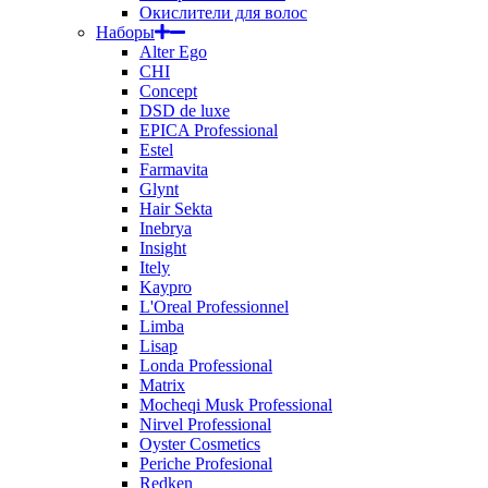
Окислители для волос
Наборы
Alter Ego
CHI
Concept
DSD de luxe
EPICA Professional
Estel
Farmavita
Glynt
Hair Sekta
Inebrya
Insight
Itely
Kaypro
L'Oreal Professionnel
Limba
Lisap
Londa Professional
Matrix
Mocheqi Musk Professional
Nirvel Professional
Oyster Cosmetics
Periche Profesional
Redken