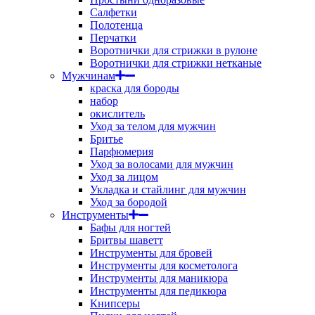
Салфетки
Полотенца
Перчатки
Воротнички для стрижки в рулоне
Воротнички для стрижки нетканые
Мужчинам
краска для бороды
набор
окислитель
Уход за телом для мужчин
Бритье
Парфюмерия
Уход за волосами для мужчин
Уход за лицом
Укладка и стайлинг для мужчин
Уход за бородой
Инструменты
Бафы для ногтей
Бритвы шаветт
Инструменты для бровей
Инструменты для косметолога
Инструменты для маникюра
Инструменты для педикюра
Книпсеры