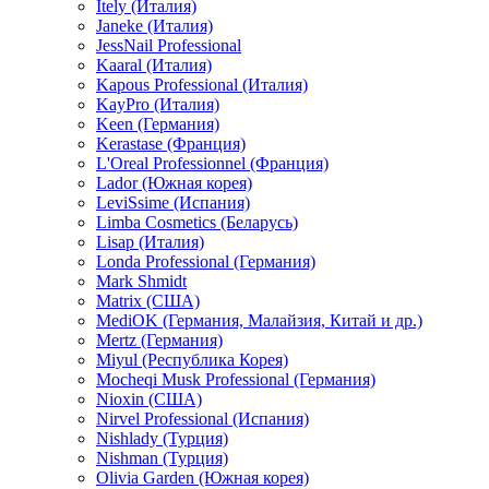
Itely (Италия)
Janeke (Италия)
JessNail Professional
Kaaral (Италия)
Kapous Professional (Италия)
KayPro (Италия)
Keen (Германия)
Kerastase (Франция)
L'Oreal Professionnel (Франция)
Lador (Южная корея)
LeviSsime (Испания)
Limba Cosmetics (Беларусь)
Lisap (Италия)
Londa Professional (Германия)
Mark Shmidt
Matrix (США)
MediOK (Германия, Малайзия, Китай и др.)
Mertz (Германия)
Miyul (Республика Корея)
Mocheqi Musk Professional (Германия)
Nioxin (США)
Nirvel Professional (Испания)
Nishlady (Турция)
Nishman (Турция)
Olivia Garden (Южная корея)