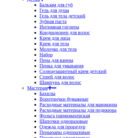
Бальзам для губ
Гель для душа
Гель для тела детский
Зубная паста
Интимная гигиена
Кондиционер для волос
Крем для лица
Крем для тела
Молочко для тела
Набор
Пена для ванны
Пенка для умывания
Солнцезащитный крем детский
Спрей для волос
Шампунь для волос
Мастерам
Бахилы
Воротнички бумажные
Расходные материалы для маникюра
Расходные материалы для педикюра
Фольга парикмахерская
Шапочки одноразовые
Одежда для процедур
Пеньюары одноразовые
Простыни одноразовые