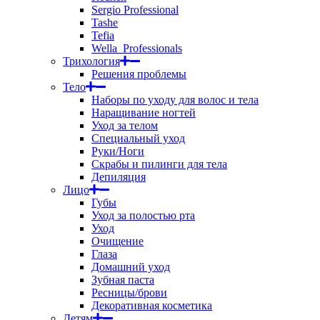
Sergio Professional
Tashe
Tefia
Wella_Professionals
Трихология
Решения проблемы
Тело
Наборы по уходу для волос и тела
Наращивание ногтей
Уход за телом
Специальный уход
Руки/Ноги
Скрабы и пилинги для тела
Депиляция
Лицо
Губы
Уход за полостью рта
Уход
Очищение
Глаза
Домашний уход
Зубная паста
Ресницы/брови
Декоративная косметика
Детям