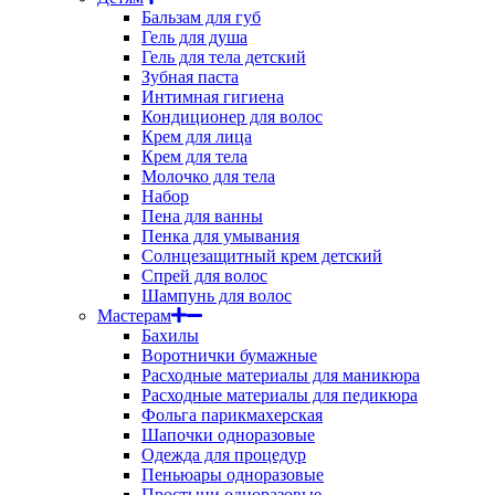
Бальзам для губ
Гель для душа
Гель для тела детский
Зубная паста
Интимная гигиена
Кондиционер для волос
Крем для лица
Крем для тела
Молочко для тела
Набор
Пена для ванны
Пенка для умывания
Солнцезащитный крем детский
Спрей для волос
Шампунь для волос
Мастерам
Бахилы
Воротнички бумажные
Расходные материалы для маникюра
Расходные материалы для педикюра
Фольга парикмахерская
Шапочки одноразовые
Одежда для процедур
Пеньюары одноразовые
Простыни одноразовые