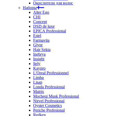
Окислители для волос
Наборы
Alter Ego
CHI
Concept
DSD de luxe
EPICA Professional
Estel
Farmavita
Glynt
Hair Sekta
Inebrya
Insight
Itely
Kaypro
L'Oreal Professionnel
Limba
Lisap
Londa Professional
Matrix
Mocheqi Musk Professional
Nirvel Professional
Oyster Cosmetics
Periche Profesional
Redken