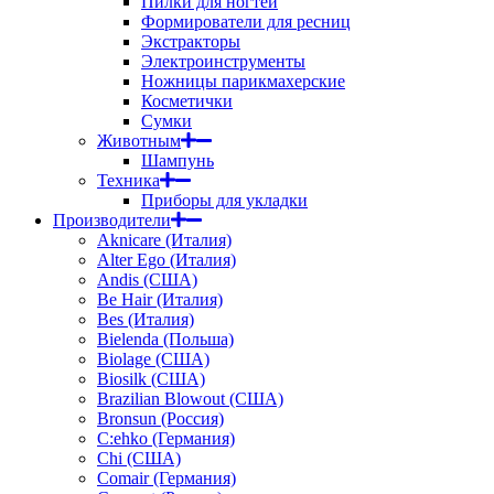
Пилки для ногтей
Формирователи для ресниц
Экстракторы
Электроинструменты
Ножницы парикмахерские
Косметички
Сумки
Животным
Шампунь
Техника
Приборы для укладки
Производители
Aknicare (Италия)
Alter Ego (Италия)
Andis (США)
Be Hair (Италия)
Bes (Италия)
Bielenda (Польша)
Biolage (США)
Biosilk (США)
Brazilian Blowout (США)
Bronsun (Россия)
C:ehko (Германия)
Chi (США)
Comair (Германия)