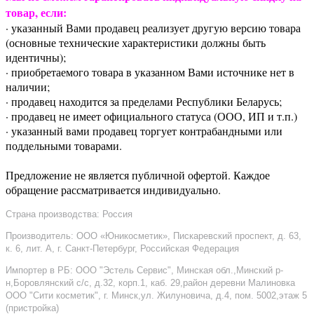
товар, если:
· указанный Вами продавец реализует другую версию товара
(основные технические характеристики должны быть
идентичны);
· приобретаемого товара в указанном Вами источнике нет в
наличии;
· продавец находится за пределами Республики Беларусь;
· продавец не имеет официального статуса (ООО, ИП и т.п.)
· указанный вами продавец торгует контрабандными или
поддельными товарами.
Предложение не является публичной офертой. Каждое
обращение рассматривается индивидуально.
Страна производства: Россия
Производитель: ООО «Юникосметик», Пискаревский проспект, д. 63,
к. 6, лит. А, г. Санкт-Петербург, Российская Федерация
Импортер в РБ: ООО "Эстель Сервис", Минская обл.,Минский р-
н,Боровлянский с/с, д.32, корп.1, каб. 29,район деревни Малиновка
ООО "Сити косметик", г. Минск,ул. Жилуновича, д.4, пом. 5002,этаж 5
(пристройка)