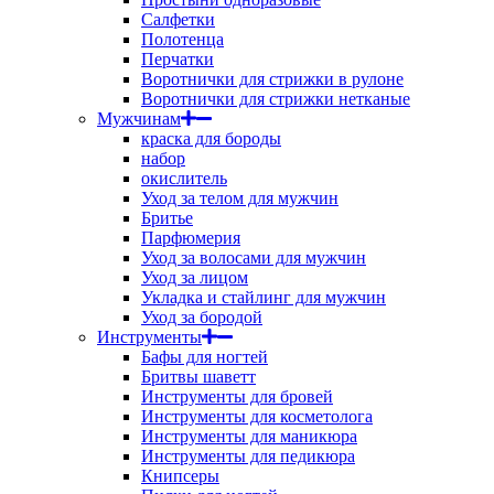
Салфетки
Полотенца
Перчатки
Воротнички для стрижки в рулоне
Воротнички для стрижки нетканые
Мужчинам
краска для бороды
набор
окислитель
Уход за телом для мужчин
Бритье
Парфюмерия
Уход за волосами для мужчин
Уход за лицом
Укладка и стайлинг для мужчин
Уход за бородой
Инструменты
Бафы для ногтей
Бритвы шаветт
Инструменты для бровей
Инструменты для косметолога
Инструменты для маникюра
Инструменты для педикюра
Книпсеры