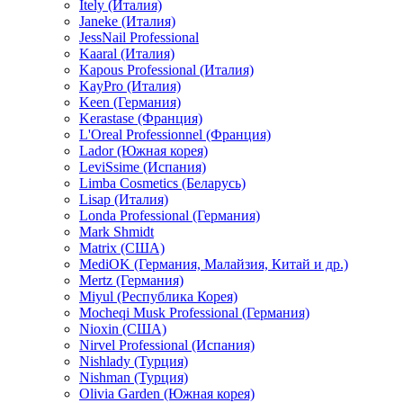
Itely (Италия)
Janeke (Италия)
JessNail Professional
Kaaral (Италия)
Kapous Professional (Италия)
KayPro (Италия)
Keen (Германия)
Kerastase (Франция)
L'Oreal Professionnel (Франция)
Lador (Южная корея)
LeviSsime (Испания)
Limba Cosmetics (Беларусь)
Lisap (Италия)
Londa Professional (Германия)
Mark Shmidt
Matrix (США)
MediOK (Германия, Малайзия, Китай и др.)
Mertz (Германия)
Miyul (Республика Корея)
Mocheqi Musk Professional (Германия)
Nioxin (США)
Nirvel Professional (Испания)
Nishlady (Турция)
Nishman (Турция)
Olivia Garden (Южная корея)