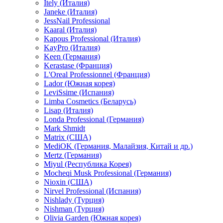
Itely (Италия)
Janeke (Италия)
JessNail Professional
Kaaral (Италия)
Kapous Professional (Италия)
KayPro (Италия)
Keen (Германия)
Kerastase (Франция)
L'Oreal Professionnel (Франция)
Lador (Южная корея)
LeviSsime (Испания)
Limba Cosmetics (Беларусь)
Lisap (Италия)
Londa Professional (Германия)
Mark Shmidt
Matrix (США)
MediOK (Германия, Малайзия, Китай и др.)
Mertz (Германия)
Miyul (Республика Корея)
Mocheqi Musk Professional (Германия)
Nioxin (США)
Nirvel Professional (Испания)
Nishlady (Турция)
Nishman (Турция)
Olivia Garden (Южная корея)