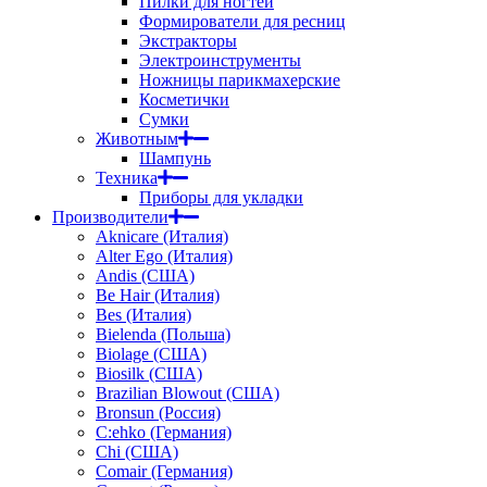
Пилки для ногтей
Формирователи для ресниц
Экстракторы
Электроинструменты
Ножницы парикмахерские
Косметички
Сумки
Животным
Шампунь
Техника
Приборы для укладки
Производители
Aknicare (Италия)
Alter Ego (Италия)
Andis (США)
Be Hair (Италия)
Bes (Италия)
Bielenda (Польша)
Biolage (США)
Biosilk (США)
Brazilian Blowout (США)
Bronsun (Россия)
C:ehko (Германия)
Chi (США)
Comair (Германия)