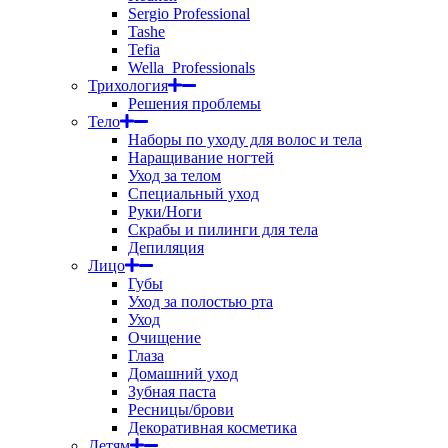
Sergio Professional
Tashe
Tefia
Wella_Professionals
Трихология
Решения проблемы
Тело
Наборы по уходу для волос и тела
Наращивание ногтей
Уход за телом
Специальный уход
Руки/Ноги
Скрабы и пилинги для тела
Депиляция
Лицо
Губы
Уход за полостью рта
Уход
Очищение
Глаза
Домашний уход
Зубная паста
Ресницы/брови
Декоративная косметика
Детям