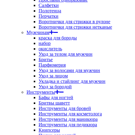
Салфетки
Полотенца
Перчатки
Воротнички для стрижки в рулоне
Воротнички для стрижки нетканые
Мужчинам
краска для бороды
набор
окислитель
Уход за телом для мужчин
Бритье
Парфюмерия
Уход за волосами для мужчин
Уход за лицом
Укладка и стайлинг для мужчин
Уход за бородой
Инструменты
Бафы для ногтей
Бритвы шаветт
Инструменты для бровей
Инструменты для косметолога
Инструменты для маникюра
Инструменты для педикюра
Книпсеры