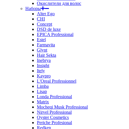
Окислители для волос
Наборы
Alter Ego
CHI
Concept
DSD de luxe
EPICA Professional
Estel
Farmavita
Glynt
Hair Sekta
Inebrya
Insight
Itely
Kaypro
L'Oreal Professionnel
Limba
Lisap
Londa Professional
Matrix
Mocheqi Musk Professional
Nirvel Professional
Oyster Cosmetics
Periche Profesional
Redken