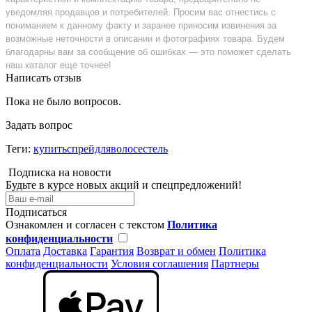
уведомляя продавцов и потребителей. Просим вас отнестись с
пониманием к данному факту и заранее приносим извинения за
возможные неточности в описании и фотографиях товара. Будем
благодарны вам за сообщение об ошибках — это поможет сделать
наш каталог еще точнее!
Написать отзыв
Пока не было вопросов.
Задать вопрос
Теги:
купитьспрейдляволосестель
Подписка на новости
Будьте в курсе новых акций и спецпредложений!
Подписаться
Ознакомлен и согласен с текстом
Политика
конфиденциальности
Оплата
Доставка
Гарантия
Возврат и обмен
Политика
конфиденциальности
Условия соглашения
Партнеры