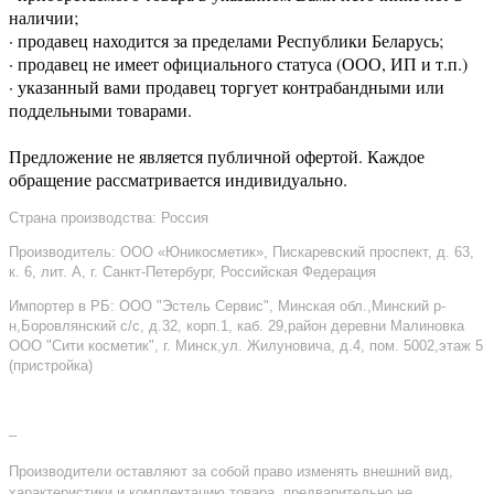
наличии;
· продавец находится за пределами Республики Беларусь;
· продавец не имеет официального статуса (ООО, ИП и т.п.)
· указанный вами продавец торгует контрабандными или
поддельными товарами.
Предложение не является публичной офертой. Каждое
обращение рассматривается индивидуально.
Страна производства: Россия
Производитель: ООО «Юникосметик», Пискаревский проспект, д. 63,
к. 6, лит. А, г. Санкт-Петербург, Российская Федерация
Импортер в РБ: ООО "Эстель Сервис", Минская обл.,Минский р-
н,Боровлянский с/с, д.32, корп.1, каб. 29,район деревни Малиновка
ООО "Сити косметик", г. Минск,ул. Жилуновича, д.4, пом. 5002,этаж 5
(пристройка)
–
Производители оставляют за собой право изменять внешний вид,
характеристики и комплектацию товара, предварительно не