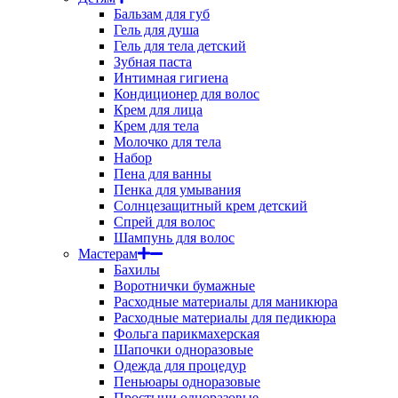
Бальзам для губ
Гель для душа
Гель для тела детский
Зубная паста
Интимная гигиена
Кондиционер для волос
Крем для лица
Крем для тела
Молочко для тела
Набор
Пена для ванны
Пенка для умывания
Солнцезащитный крем детский
Спрей для волос
Шампунь для волос
Мастерам
Бахилы
Воротнички бумажные
Расходные материалы для маникюра
Расходные материалы для педикюра
Фольга парикмахерская
Шапочки одноразовые
Одежда для процедур
Пеньюары одноразовые
Простыни одноразовые