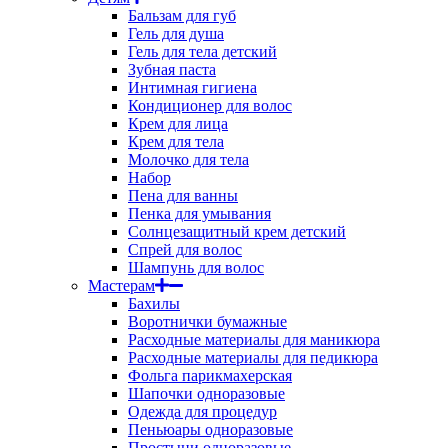
Бальзам для губ
Гель для душа
Гель для тела детский
Зубная паста
Интимная гигиена
Кондиционер для волос
Крем для лица
Крем для тела
Молочко для тела
Набор
Пена для ванны
Пенка для умывания
Солнцезащитный крем детский
Спрей для волос
Шампунь для волос
Мастерам
Бахилы
Воротнички бумажные
Расходные материалы для маникюра
Расходные материалы для педикюра
Фольга парикмахерская
Шапочки одноразовые
Одежда для процедур
Пеньюары одноразовые
Простыни одноразовые