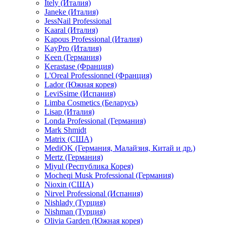
Itely (Италия)
Janeke (Италия)
JessNail Professional
Kaaral (Италия)
Kapous Professional (Италия)
KayPro (Италия)
Keen (Германия)
Kerastase (Франция)
L'Oreal Professionnel (Франция)
Lador (Южная корея)
LeviSsime (Испания)
Limba Cosmetics (Беларусь)
Lisap (Италия)
Londa Professional (Германия)
Mark Shmidt
Matrix (США)
MediOK (Германия, Малайзия, Китай и др.)
Mertz (Германия)
Miyul (Республика Корея)
Mocheqi Musk Professional (Германия)
Nioxin (США)
Nirvel Professional (Испания)
Nishlady (Турция)
Nishman (Турция)
Olivia Garden (Южная корея)