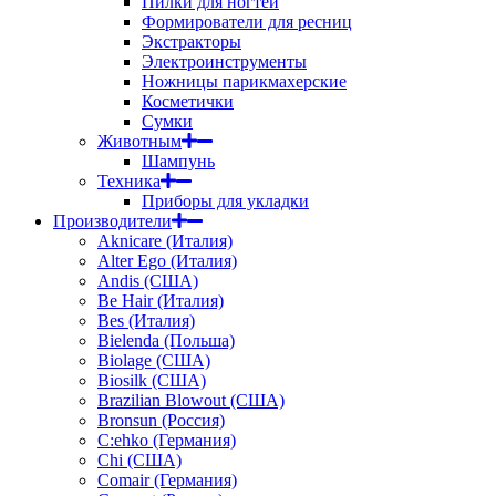
Пилки для ногтей
Формирователи для ресниц
Экстракторы
Электроинструменты
Ножницы парикмахерские
Косметички
Сумки
Животным
Шампунь
Техника
Приборы для укладки
Производители
Aknicare (Италия)
Alter Ego (Италия)
Andis (США)
Be Hair (Италия)
Bes (Италия)
Bielenda (Польша)
Biolage (США)
Biosilk (США)
Brazilian Blowout (США)
Bronsun (Россия)
C:ehko (Германия)
Chi (США)
Comair (Германия)