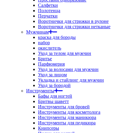
Салфетки
Полотенца
Перчатки
Воротнички для стрижки в рулоне
Воротнички для стрижки нетканые
Мужчинам
краска для бороды
набор
окислитель
Уход за телом для мужчин
Бритье
Парфюмерия
Уход за волосами для мужчин
Уход за лицом
Укладка и стайлинг для мужчин
Уход за бородой
Инструменты
Бафы для ногтей
Бритвы шаветт
Инструменты для бровей
Инструменты для косметолога
Инструменты для маникюра
Инструменты для педикюра
Книпсеры