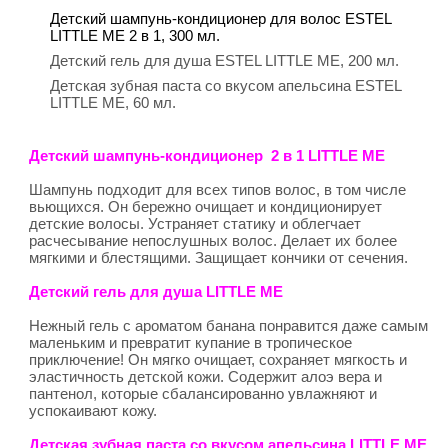
Детский шампунь-кондиционер для волос ESTEL
LITTLE ME 2 в 1, 300 мл.
Детский гель для душа ESTEL LITTLE ME, 200 мл.
Детская зубная паста со вкусом апельсина ESTEL
LITTLE ME, 60 мл.
Детский шампунь-кондиционер 2 в 1 LITTLE ME
Шампунь подходит для всех типов волос, в том числе
вьющихся. Он бережно очищает и кондиционирует
детские волосы. Устраняет статику и облегчает
расчесывание непослушных волос. Делает их более
мягкими и блестящими. Защищает кончики от сечения.
Детский гель для душа LITTLE ME
Нежный гель с ароматом банана понравится даже самым
маленьким и превратит купание в тропическое
приключение! Он мягко очищает, сохраняет мягкость и
эластичность детской кожи. Содержит алоэ вера и
пантенол, которые сбалансированно увлажняют и
успокаивают кожу.
Детская зубная паста со вкусом апельсина LITTLE ME