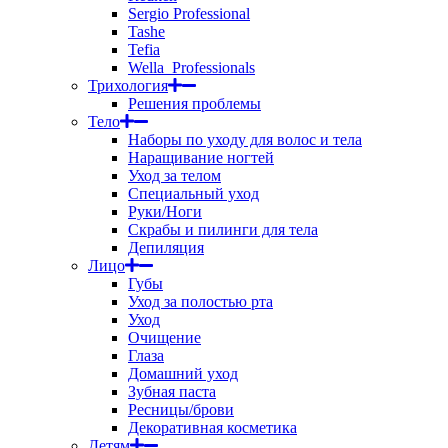
Sergio Professional
Tashe
Tefia
Wella_Professionals
Трихология
Решения проблемы
Тело
Наборы по уходу для волос и тела
Наращивание ногтей
Уход за телом
Специальный уход
Руки/Ноги
Скрабы и пилинги для тела
Депиляция
Лицо
Губы
Уход за полостью рта
Уход
Очищение
Глаза
Домашний уход
Зубная паста
Ресницы/брови
Декоративная косметика
Детям