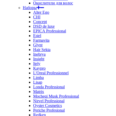
Окислители для волос
Наборы
Alter Ego
CHI
Concept
DSD de luxe
EPICA Professional
Estel
Farmavita
Glynt
Hair Sekta
Inebrya
Insight
Itely
Kaypro
L'Oreal Professionnel
Limba
Lisap
Londa Professional
Matrix
Mocheqi Musk Professional
Nirvel Professional
Oyster Cosmetics
Periche Profesional
Redken