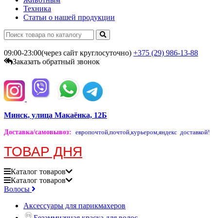
Техника
Статьи о нашей продукции
09:00-23:00(через сайт круглосуточно)
+375 (29)
986-13-88
Заказать обратный звонок
Минск, улица Макаёнка, 12Б
Доставка/самовывоз
:
европочтой,
почтой,
курьером,
яндекс доставкой!
ТОВАР ДНЯ
Каталог
товаров
Каталог
товаров
Волосы
Аксессуары для парикмахеров
Безаммиачная краска для волос