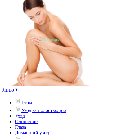
Лицо
Губы
Уход за полостью рта
Уход
Очищение
Глаза
Домашний уход