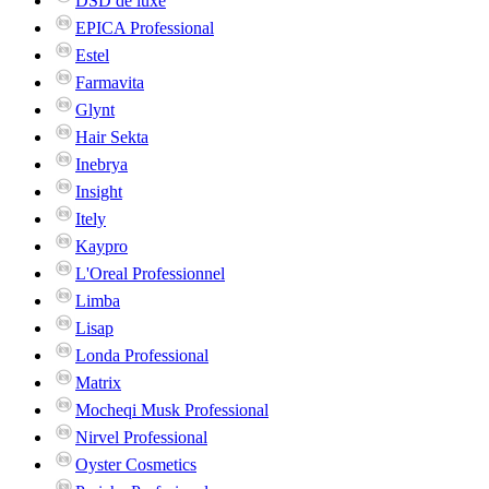
DSD de luxe
EPICA Professional
Estel
Farmavita
Glynt
Hair Sekta
Inebrya
Insight
Itely
Kaypro
L'Oreal Professionnel
Limba
Lisap
Londa Professional
Matrix
Mocheqi Musk Professional
Nirvel Professional
Oyster Cosmetics