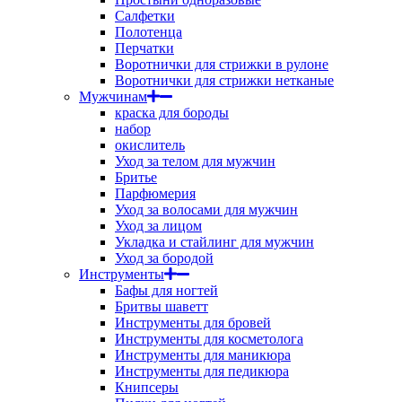
Салфетки
Полотенца
Перчатки
Воротнички для стрижки в рулоне
Воротнички для стрижки нетканые
Мужчинам
краска для бороды
набор
окислитель
Уход за телом для мужчин
Бритье
Парфюмерия
Уход за волосами для мужчин
Уход за лицом
Укладка и стайлинг для мужчин
Уход за бородой
Инструменты
Бафы для ногтей
Бритвы шаветт
Инструменты для бровей
Инструменты для косметолога
Инструменты для маникюра
Инструменты для педикюра
Книпсеры