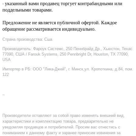
· указанный вами продавец торгует контрабандными или
поддельными товарами.
Предложение не является публичной офертой. Каждое
обращение рассматривается индивидуально.
Страна производства: Сша
Производитель: Фароук Системс, 250 Пеннбрайд Др., Хьюстон, Техас
77090, США / Farouk Systems, 250 Pennbright Dr, Houston, TX 77090,
USA
Импортер в РБ: ООО "Лика-Джей", г. Минск,ул. Кропоткина, д.84, пом.
122
–
Производители оставляют за собой право изменять внешний вид,
характеристики и комплектацию товара, предварительно не
уведомляя продавцов и потребителей. Просим вас отнестись с
пониманием к данному факту и заранее приносим извинения за