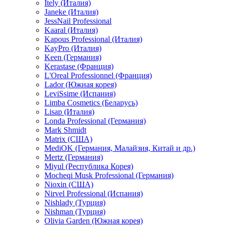
Itely (Италия)
Janeke (Италия)
JessNail Professional
Kaaral (Италия)
Kapous Professional (Италия)
KayPro (Италия)
Keen (Германия)
Kerastase (Франция)
L'Oreal Professionnel (Франция)
Lador (Южная корея)
LeviSsime (Испания)
Limba Cosmetics (Беларусь)
Lisap (Италия)
Londa Professional (Германия)
Mark Shmidt
Matrix (США)
MediOK (Германия, Малайзия, Китай и др.)
Mertz (Германия)
Miyul (Республика Корея)
Mocheqi Musk Professional (Германия)
Nioxin (США)
Nirvel Professional (Испания)
Nishlady (Турция)
Nishman (Турция)
Olivia Garden (Южная корея)