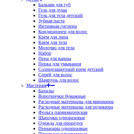
Бальзам для губ
Гель для душа
Гель для тела детский
Зубная паста
Интимная гигиена
Кондиционер для волос
Крем для лица
Крем для тела
Молочко для тела
Набор
Пена для ванны
Пенка для умывания
Солнцезащитный крем детский
Спрей для волос
Шампунь для волос
Мастерам
Бахилы
Воротнички бумажные
Расходные материалы для маникюра
Расходные материалы для педикюра
Фольга парикмахерская
Шапочки одноразовые
Одежда для процедур
Пеньюары одноразовые
Простыни одноразовые