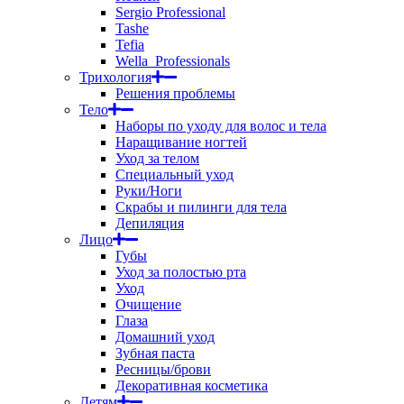
Sergio Professional
Tashe
Tefia
Wella_Professionals
Трихология
Решения проблемы
Тело
Наборы по уходу для волос и тела
Наращивание ногтей
Уход за телом
Специальный уход
Руки/Ноги
Скрабы и пилинги для тела
Депиляция
Лицо
Губы
Уход за полостью рта
Уход
Очищение
Глаза
Домашний уход
Зубная паста
Ресницы/брови
Декоративная косметика
Детям