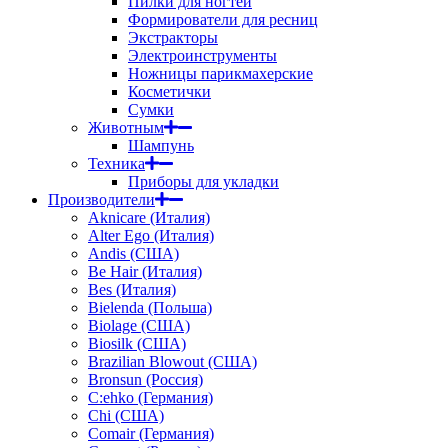
Пилки для ногтей
Формирователи для ресниц
Экстракторы
Электроинструменты
Ножницы парикмахерские
Косметички
Сумки
Животным
Шампунь
Техника
Приборы для укладки
Производители
Aknicare (Италия)
Alter Ego (Италия)
Andis (США)
Be Hair (Италия)
Bes (Италия)
Bielenda (Польша)
Biolage (США)
Biosilk (США)
Brazilian Blowout (США)
Bronsun (Россия)
C:ehko (Германия)
Chi (США)
Comair (Германия)