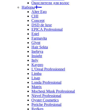
Окислители для волос
Наборы
Alter Ego
CHI
Concept
DSD de luxe
EPICA Professional
Estel
Farmavita
Glynt
Hair Sekta
Inebrya
Insight
Itely
Kaypro
L'Oreal Professionnel
Limba
Lisap
Londa Professional
Matrix
Mocheqi Musk Professional
Nirvel Professional
Oyster Cosmetics
Periche Profesional
Redken