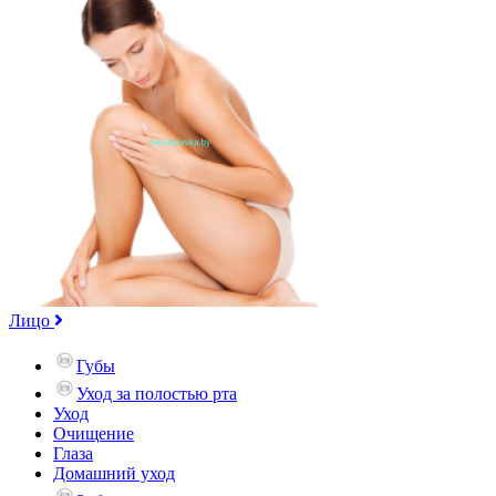
Лицо
Губы
Уход за полостью рта
Уход
Очищение
Глаза
Домашний уход