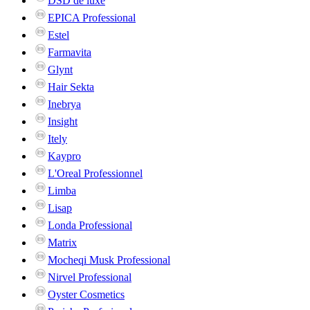
DSD de luxe
EPICA Professional
Estel
Farmavita
Glynt
Hair Sekta
Inebrya
Insight
Itely
Kaypro
L'Oreal Professionnel
Limba
Lisap
Londa Professional
Matrix
Mocheqi Musk Professional
Nirvel Professional
Oyster Cosmetics