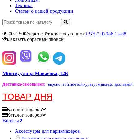
Техника
Статьи о нашей продукции
09:00-23:00(через сайт круглосуточно)
+375 (29)
986-13-88
Заказать обратный звонок
Минск, улица Макаёнка, 12Б
Доставка/самовывоз
:
европочтой,
почтой,
курьером,
яндекс доставкой!
ТОВАР ДНЯ
Каталог
товаров
Каталог
товаров
Волосы
Аксессуары для парикмахеров
Безаммиачная краска для волос