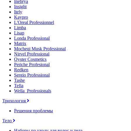
Inebrya
Insight
Itely
Kaypro
L'Oreal Professionnel
Limba
Lisap
Londa Professional
Matrix
Mocheqi Musk Professional
Nirvel Professional
Oyster Cosmetics
Periche Profesional
Redken
Sergio Professional
Tashe
Tefia
Wella_Professionals
Трихология
Решения проблемы
Тело
Наборы по уходу для волос и тела