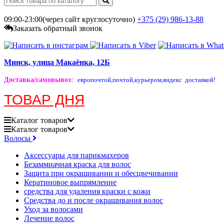
09:00-23:00(через сайт круглосуточно)
+375 (29)
986-13-88
Заказать обратный звонок
Минск, улица Макаёнка, 12Б
Доставка/самовывоз
:
европочтой,
почтой,
курьером,
яндекс доставкой!
ТОВАР ДНЯ
Каталог
товаров
Каталог
товаров
Волосы
Аксессуары для парикмахеров
Безаммиачная краска для волос
Защита при окрашивании и обесцвечивании
Кератиновое выпрямление
средства для удаления краски с кожи
Средства до и после окрашивания волос
Уход за волосами
Лечение волос