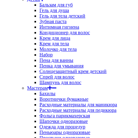
Бальзам для губ
Гель для душа
Гель для тела детский
Зубная паста
Интимная гигиена
Кондиционер для волос
Крем для лица
Крем для тела
Молочко для тела
Набор
Пена для ванны
Пенка для умывания
Солнцезащитный крем детский
Спрей для волос
Шампунь для волос
Мастерам
Бахилы
Воротнички бумажные
Расходные материалы для маникюра
Расходные материалы для педикюра
Фольга парикмахерская
Шапочки одноразовые
Одежда для процедур
Пеньюары одноразовые
Простыни одноразовые