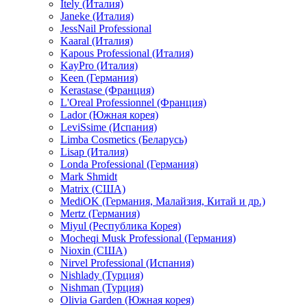
Itely (Италия)
Janeke (Италия)
JessNail Professional
Kaaral (Италия)
Kapous Professional (Италия)
KayPro (Италия)
Keen (Германия)
Kerastase (Франция)
L'Oreal Professionnel (Франция)
Lador (Южная корея)
LeviSsime (Испания)
Limba Cosmetics (Беларусь)
Lisap (Италия)
Londa Professional (Германия)
Mark Shmidt
Matrix (США)
MediOK (Германия, Малайзия, Китай и др.)
Mertz (Германия)
Miyul (Республика Корея)
Mocheqi Musk Professional (Германия)
Nioxin (США)
Nirvel Professional (Испания)
Nishlady (Турция)
Nishman (Турция)
Olivia Garden (Южная корея)