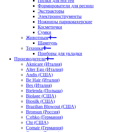
Пилки для ногтей
Формирователи для ресниц
Экстракторы
Электроинструменты
Ножницы парикмахерские
Косметички
Сумки
Животным
Шампунь
Техника
Приборы для укладки
Производители
Aknicare (Италия)
Alter Ego (Италия)
Andis (США)
Be Hair (Италия)
Bes (Италия)
Bielenda (Польша)
Biolage (США)
Biosilk (США)
Brazilian Blowout (США)
Bronsun (Россия)
C:ehko (Германия)
Chi (США)
Comair (Германия)