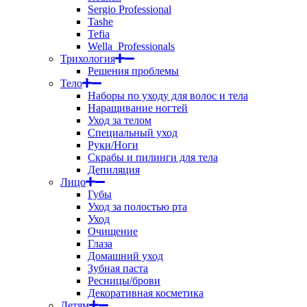
Sergio Professional
Tashe
Tefia
Wella_Professionals
Трихология
Решения проблемы
Тело
Наборы по уходу для волос и тела
Наращивание ногтей
Уход за телом
Специальный уход
Руки/Ноги
Скрабы и пилинги для тела
Депиляция
Лицо
Губы
Уход за полостью рта
Уход
Очищение
Глаза
Домашний уход
Зубная паста
Ресницы/брови
Декоративная косметика
Детям