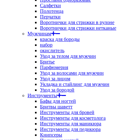
Салфетки
Полотенца
Перчатки
Воротнички для стрижки в рулоне
Воротнички для стрижки нетканые
Мужчинам
краска для бороды
набор
окислитель
Уход за телом для мужчин
Бритье
Парфюмерия
Уход за волосами для мужчин
Уход за лицом
Укладка и стайлинг для мужчин
Уход за бородой
Инструменты
Бафы для ногтей
Бритвы шаветт
Инструменты для бровей
Инструменты для косметолога
Инструменты для маникюра
Инструменты для педикюра
Книпсеры