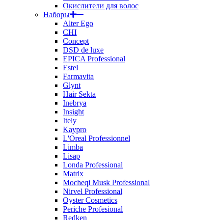
Окислители для волос
Наборы
Alter Ego
CHI
Concept
DSD de luxe
EPICA Professional
Estel
Farmavita
Glynt
Hair Sekta
Inebrya
Insight
Itely
Kaypro
L'Oreal Professionnel
Limba
Lisap
Londa Professional
Matrix
Mocheqi Musk Professional
Nirvel Professional
Oyster Cosmetics
Periche Profesional
Redken