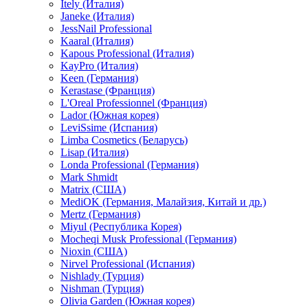
Itely (Италия)
Janeke (Италия)
JessNail Professional
Kaaral (Италия)
Kapous Professional (Италия)
KayPro (Италия)
Keen (Германия)
Kerastase (Франция)
L'Oreal Professionnel (Франция)
Lador (Южная корея)
LeviSsime (Испания)
Limba Cosmetics (Беларусь)
Lisap (Италия)
Londa Professional (Германия)
Mark Shmidt
Matrix (США)
MediOK (Германия, Малайзия, Китай и др.)
Mertz (Германия)
Miyul (Республика Корея)
Mocheqi Musk Professional (Германия)
Nioxin (США)
Nirvel Professional (Испания)
Nishlady (Турция)
Nishman (Турция)
Olivia Garden (Южная корея)