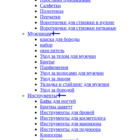
Салфетки
Полотенца
Перчатки
Воротнички для стрижки в рулоне
Воротнички для стрижки нетканые
Мужчинам
краска для бороды
набор
окислитель
Уход за телом для мужчин
Бритье
Парфюмерия
Уход за волосами для мужчин
Уход за лицом
Укладка и стайлинг для мужчин
Уход за бородой
Инструменты
Бафы для ногтей
Бритвы шаветт
Инструменты для бровей
Инструменты для косметолога
Инструменты для маникюра
Инструменты для педикюра
Книпсеры