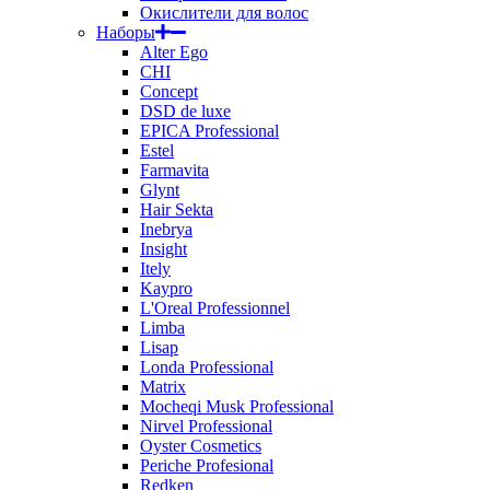
Окислители для волос
Наборы
Alter Ego
CHI
Concept
DSD de luxe
EPICA Professional
Estel
Farmavita
Glynt
Hair Sekta
Inebrya
Insight
Itely
Kaypro
L'Oreal Professionnel
Limba
Lisap
Londa Professional
Matrix
Mocheqi Musk Professional
Nirvel Professional
Oyster Cosmetics
Periche Profesional
Redken