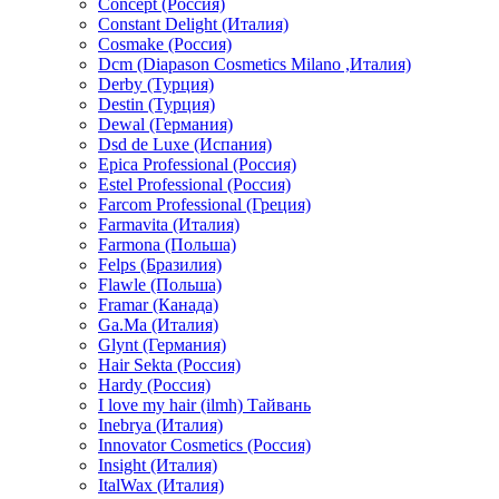
Concept (Россия)
Constant Delight (Италия)
Cosmake (Россия)
Dcm (Diapason Cosmetics Milano ,Италия)
Derby (Турция)
Destin (Турция)
Dewal (Германия)
Dsd de Luxe (Испания)
Epica Professional (Россия)
Estel Professional (Россия)
Farcom Professional (Греция)
Farmavita (Италия)
Farmona (Польша)
Felps (Бразилия)
Flawle (Польша)
Framar (Канада)
Ga.Ma (Италия)
Glynt (Германия)
Hair Sekta (Россия)
Hardy (Россия)
I love my hair (ilmh) Тайвань
Inebrya (Италия)
Innovator Cosmetics (Россия)
Insight (Италия)
ItalWax (Италия)