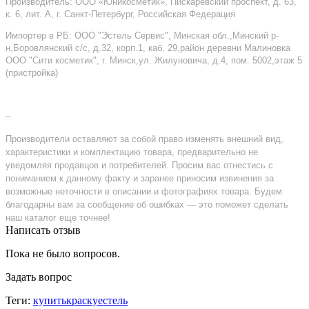
Производитель: ООО «Юникосметик», Пискаревский проспект, д. 63,
к. 6, лит. А, г. Санкт-Петербург, Российская Федерация
Импортер в РБ: ООО "Эстель Сервис", Минская обл.,Минский р-
н,Боровлянский с/с, д.32, корп.1, каб. 29,район деревни Малиновка
ООО "Сити косметик", г. Минск,ул. Жилуновича, д.4, пом. 5002,этаж 5
(пристройка)
–
Производители оставляют за собой право изменять внешний вид,
характеристики и комплектацию товара, предварительно не
уведомляя продавцов и потребителей. Просим вас отнестись с
пониманием к данному факту и заранее приносим извинения за
возможные неточности в описании и фотографиях товара. Будем
благодарны вам за сообщение об ошибках — это поможет сделать
наш каталог еще точнее!
Написать отзыв
Пока не было вопросов.
Задать вопрос
Теги:
купитькраскуестель