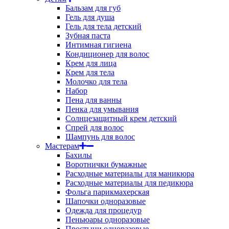
Бальзам для губ
Гель для душа
Гель для тела детский
Зубная паста
Интимная гигиена
Кондиционер для волос
Крем для лица
Крем для тела
Молочко для тела
Набор
Пена для ванны
Пенка для умывания
Солнцезащитный крем детский
Спрей для волос
Шампунь для волос
Мастерам
Бахилы
Воротнички бумажные
Расходные материалы для маникюра
Расходные материалы для педикюра
Фольга парикмахерская
Шапочки одноразовые
Одежда для процедур
Пеньюары одноразовые
Простыни одноразовые