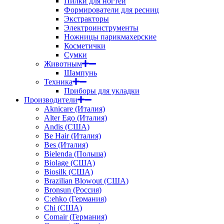
Пилки для ногтей
Формирователи для ресниц
Экстракторы
Электроинструменты
Ножницы парикмахерские
Косметички
Сумки
Животным
Шампунь
Техника
Приборы для укладки
Производители
Aknicare (Италия)
Alter Ego (Италия)
Andis (США)
Be Hair (Италия)
Bes (Италия)
Bielenda (Польша)
Biolage (США)
Biosilk (США)
Brazilian Blowout (США)
Bronsun (Россия)
C:ehko (Германия)
Chi (США)
Comair (Германия)