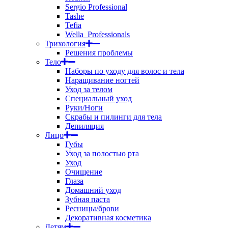
Sergio Professional
Tashe
Tefia
Wella_Professionals
Трихология
Решения проблемы
Тело
Наборы по уходу для волос и тела
Наращивание ногтей
Уход за телом
Специальный уход
Руки/Ноги
Скрабы и пилинги для тела
Депиляция
Лицо
Губы
Уход за полостью рта
Уход
Очищение
Глаза
Домашний уход
Зубная паста
Ресницы/брови
Декоративная косметика
Детям