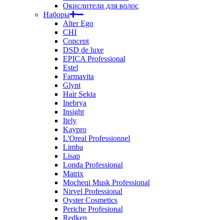
Окислители для волос
Наборы
Alter Ego
CHI
Concept
DSD de luxe
EPICA Professional
Estel
Farmavita
Glynt
Hair Sekta
Inebrya
Insight
Itely
Kaypro
L'Oreal Professionnel
Limba
Lisap
Londa Professional
Matrix
Mocheqi Musk Professional
Nirvel Professional
Oyster Cosmetics
Periche Profesional
Redken