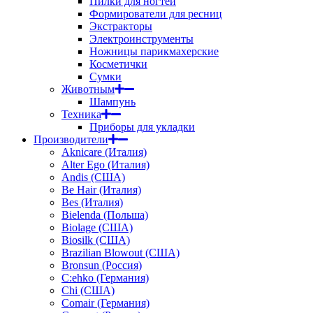
Пилки для ногтей
Формирователи для ресниц
Экстракторы
Электроинструменты
Ножницы парикмахерские
Косметички
Сумки
Животным
Шампунь
Техника
Приборы для укладки
Производители
Aknicare (Италия)
Alter Ego (Италия)
Andis (США)
Be Hair (Италия)
Bes (Италия)
Bielenda (Польша)
Biolage (США)
Biosilk (США)
Brazilian Blowout (США)
Bronsun (Россия)
C:ehko (Германия)
Chi (США)
Comair (Германия)