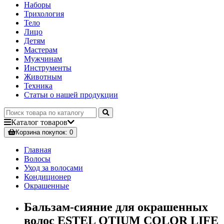
Наборы
Трихология
Тело
Лицо
Детям
Мастерам
Мужчинам
Инструменты
Животным
Техника
Статьи о нашей продукции
Каталог
товаров
Корзина
покупок
: 0
Главная
Волосы
Уход за волосами
Кондиционер
Окрашенные
Бальзам-сияние для окрашенных
волос ESTEL OTIUM COLOR LIFE