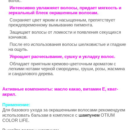
волос.
Интенсивно увлажняет волосы, придает мягкость и
зеркальный блеск окрашенным волосам.
Сохраняет цвет ярким и насыщенным, препятствует
преждевременному вымыванию пигмента.
Защищает волосы от ломкости и появления секущихся
кончиков.
После его использования волосы шелковистые и гладкие
на ощупь.
Упрощает расчесывание, сушку и укладку волос.
Обладает приятным кремово-цветочным ароматом с
легкими нотами черной смородины, груши, розы, жасмина
и сандалового дерева.
Активные компоненты:
масло какао, витамин Е, кват-
акрил.
Применение
:
Для базового ухода за окрашенными волосами рекомендуем
использовать бальзам в комплексе с
шампунем
OTIUM
COLOR LIFE.