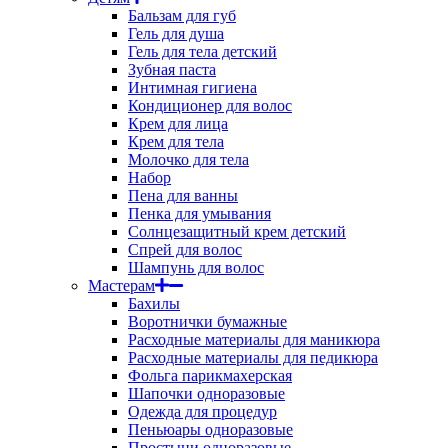
Бальзам для губ
Гель для душа
Гель для тела детский
Зубная паста
Интимная гигиена
Кондиционер для волос
Крем для лица
Крем для тела
Молочко для тела
Набор
Пена для ванны
Пенка для умывания
Солнцезащитный крем детский
Спрей для волос
Шампунь для волос
Мастерам
Бахилы
Воротнички бумажные
Расходные материалы для маникюра
Расходные материалы для педикюра
Фольга парикмахерская
Шапочки одноразовые
Одежда для процедур
Пеньюары одноразовые
Простыни одноразовые