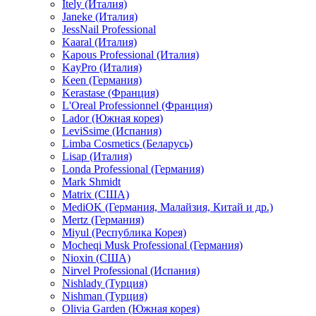
Itely (Италия)
Janeke (Италия)
JessNail Professional
Kaaral (Италия)
Kapous Professional (Италия)
KayPro (Италия)
Keen (Германия)
Kerastase (Франция)
L'Oreal Professionnel (Франция)
Lador (Южная корея)
LeviSsime (Испания)
Limba Cosmetics (Беларусь)
Lisap (Италия)
Londa Professional (Германия)
Mark Shmidt
Matrix (США)
MediOK (Германия, Малайзия, Китай и др.)
Mertz (Германия)
Miyul (Республика Корея)
Mocheqi Musk Professional (Германия)
Nioxin (США)
Nirvel Professional (Испания)
Nishlady (Турция)
Nishman (Турция)
Olivia Garden (Южная корея)