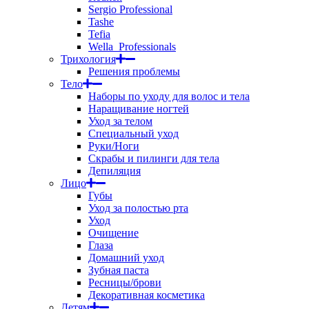
Sergio Professional
Tashe
Tefia
Wella_Professionals
Трихология
Решения проблемы
Тело
Наборы по уходу для волос и тела
Наращивание ногтей
Уход за телом
Специальный уход
Руки/Ноги
Скрабы и пилинги для тела
Депиляция
Лицо
Губы
Уход за полостью рта
Уход
Очищение
Глаза
Домашний уход
Зубная паста
Ресницы/брови
Декоративная косметика
Детям