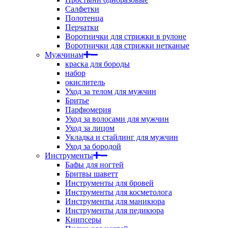
Салфетки
Полотенца
Перчатки
Воротнички для стрижки в рулоне
Воротнички для стрижки нетканые
Мужчинам
краска для бороды
набор
окислитель
Уход за телом для мужчин
Бритье
Парфюмерия
Уход за волосами для мужчин
Уход за лицом
Укладка и стайлинг для мужчин
Уход за бородой
Инструменты
Бафы для ногтей
Бритвы шаветт
Инструменты для бровей
Инструменты для косметолога
Инструменты для маникюра
Инструменты для педикюра
Книпсеры