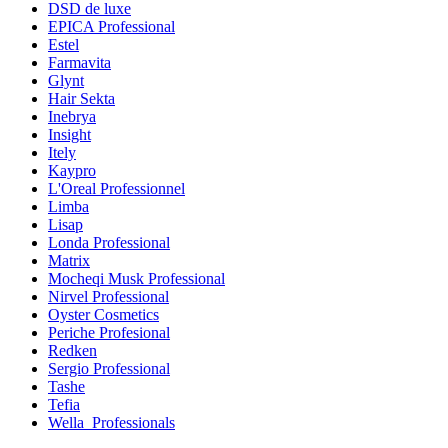
DSD de luxe
EPICA Professional
Estel
Farmavita
Glynt
Hair Sekta
Inebrya
Insight
Itely
Kaypro
L'Oreal Professionnel
Limba
Lisap
Londa Professional
Matrix
Mocheqi Musk Professional
Nirvel Professional
Oyster Cosmetics
Periche Profesional
Redken
Sergio Professional
Tashe
Tefia
Wella_Professionals