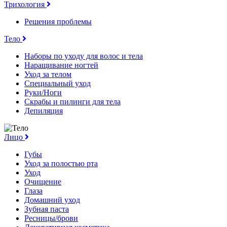
Трихология
Решения проблемы
Тело
Наборы по уходу для волос и тела
Наращивание ногтей
Уход за телом
Специальный уход
Руки/Ноги
Скрабы и пилинги для тела
Депиляция
Лицо
Губы
Уход за полостью рта
Уход
Очищение
Глаза
Домашний уход
Зубная паста
Ресницы/брови