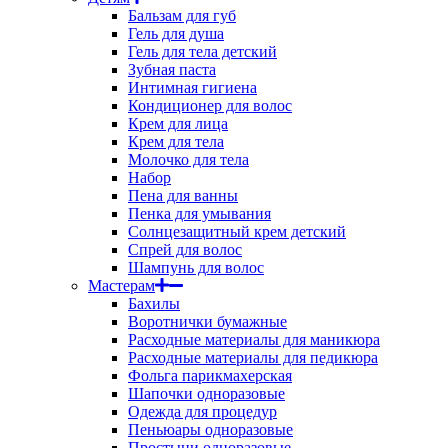
Бальзам для губ
Гель для душа
Гель для тела детский
Зубная паста
Интимная гигиена
Кондиционер для волос
Крем для лица
Крем для тела
Молочко для тела
Набор
Пена для ванны
Пенка для умывания
Солнцезащитный крем детский
Спрей для волос
Шампунь для волос
Мастерам
Бахилы
Воротнички бумажные
Расходные материалы для маникюра
Расходные материалы для педикюра
Фольга парикмахерская
Шапочки одноразовые
Одежда для процедур
Пеньюары одноразовые
Простыни одноразовые