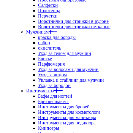
Салфетки
Полотенца
Перчатки
Воротнички для стрижки в рулоне
Воротнички для стрижки нетканые
Мужчинам
краска для бороды
набор
окислитель
Уход за телом для мужчин
Бритье
Парфюмерия
Уход за волосами для мужчин
Уход за лицом
Укладка и стайлинг для мужчин
Уход за бородой
Инструменты
Бафы для ногтей
Бритвы шаветт
Инструменты для бровей
Инструменты для косметолога
Инструменты для маникюра
Инструменты для педикюра
Книпсеры