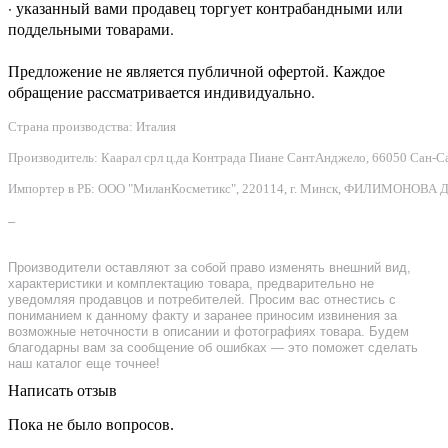
· указанный вами продавец торгует контрабандными или
поддельными товарами.
Предложение не является публичной офертой. Каждое
обращение рассматривается индивидуально.
Страна производства: Италия
Производитель: Каарал срл ц.да Контрада Пиане СантАнджело, 66050 Сан-Сальво
Импортер в РБ: ООО "МиланКосметикс", 220114, г. Минск, ФИЛИМОНОВА Д.Ф.
–
Производители оставляют за собой право изменять внешний вид,
характеристики и комплектацию товара, предварительно не
уведомляя продавцов и потребителей. Просим вас отнестись с
пониманием к данному факту и заранее приносим извинения за
возможные неточности в описании и фотографиях товара. Будем
благодарны вам за сообщение об ошибках — это поможет сделать
наш каталог еще точнее!
Написать отзыв
Пока не было вопросов.