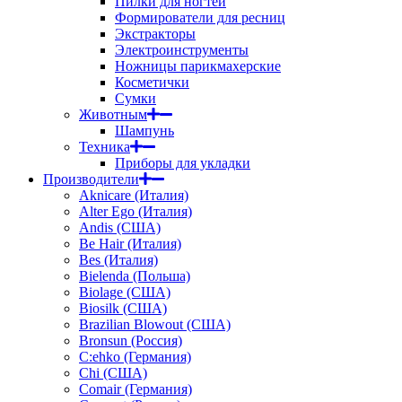
Пилки для ногтей
Формирователи для ресниц
Экстракторы
Электроинструменты
Ножницы парикмахерские
Косметички
Сумки
Животным
Шампунь
Техника
Приборы для укладки
Производители
Aknicare (Италия)
Alter Ego (Италия)
Andis (США)
Be Hair (Италия)
Bes (Италия)
Bielenda (Польша)
Biolage (США)
Biosilk (США)
Brazilian Blowout (США)
Bronsun (Россия)
C:ehko (Германия)
Chi (США)
Comair (Германия)