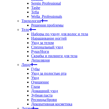
Sergio Professional
Tashe
Tefia
Wella_Professionals
Трихология
Решения проблемы
Тело
Наборы по уходу для волос и тела
Наращивание ногтей
Уход за телом
Специальный уход
Руки/Ноги
Скрабы и пилинги для тела
Депиляция
Лицо
Губы
Уход за полостью рта
Уход
Очищение
Глаза
Домашний уход
Зубная паста
Ресницы/брови
Декоративная косметика
Детям