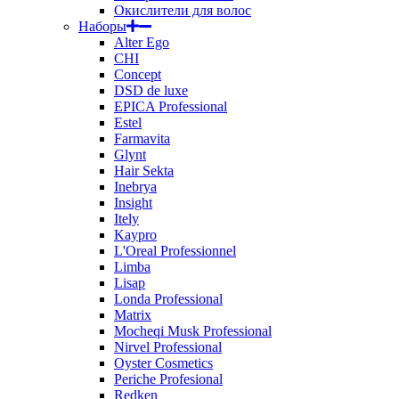
Окислители для волос
Наборы
Alter Ego
CHI
Concept
DSD de luxe
EPICA Professional
Estel
Farmavita
Glynt
Hair Sekta
Inebrya
Insight
Itely
Kaypro
L'Oreal Professionnel
Limba
Lisap
Londa Professional
Matrix
Mocheqi Musk Professional
Nirvel Professional
Oyster Cosmetics
Periche Profesional
Redken