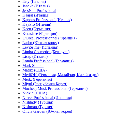
Itely (Италия)
Janeke (Италия)
JessNail Professional
Kaaral (Италия)
Kapous Professional (Италия)
KayPro (Италия)
Keen (Германия)
Kerastase (Франция)
L'Oreal Professionnel (Франция)
Lador (Южная корея)
LeviSsime (Испания)
Limba Cosmetics (Беларусь)
Lisap (Италия)
Londa Professional (Германия)
Mark Shmidt
Matrix (США)
MediOK (Германия, Малайзия, Китай и др.)
Mertz (Германия)
Miyul (Республика Корея)
Mocheqi Musk Professional (Германия)
Nioxin (США)
Nirvel Professional (Испания)
Nishlady (Турция)
Nishman (Турция)
Olivia Garden (Южная корея)