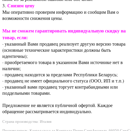
Снизим цену
3.
Мы оперативно проверим информацию и сообщим Вам о
возможности снижения цены.
Мы не сможем гарантировать индивидуальную скидку на
товар, если:
· указанный Вами продавец реализует другую версию товара
(основные технические характеристики должны быть
идентичны);
· приобретаемого товара в указанном Вами источнике нет в
наличии;
· продавец находится за пределами Республики Беларусь;
· продавец не имеет официального статуса (ООО, ИП и т.п.)
· указанный вами продавец торгует контрабандными или
поддельными товарами.
Предложение не является публичной офертой. Каждое
обращение рассматривается индивидуально.
Страна производства: Италия
Производитель: Каарал срл ц.да Контрада Пиане СантАнджело, 66050 Сан-Сальво