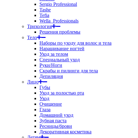
Sergio Professional
Tashe
Tefia
Wella_Professionals
Трихология
Решения проблемы
Тело
Наборы по уходу для волос и тела
Наращивание ногтей
Уход за телом
Специальный уход
Руки/Ноги
Скрабы и пилинги для тела
Депиляция
Лицо
Губы
Уход за полостью рта
Уход
Очищение
Глаза
Домашний уход
Зубная паста
Ресницы/брови
Декоративная косметика
Детям