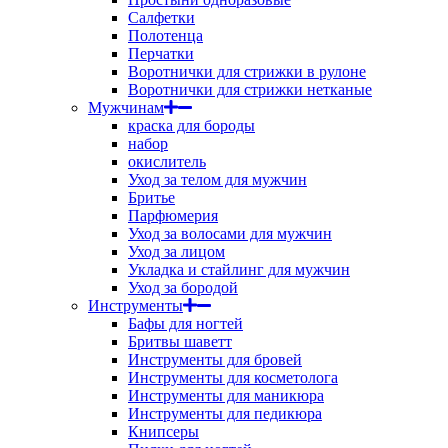
Салфетки
Полотенца
Перчатки
Воротнички для стрижки в рулоне
Воротнички для стрижки нетканые
Мужчинам
краска для бороды
набор
окислитель
Уход за телом для мужчин
Бритье
Парфюмерия
Уход за волосами для мужчин
Уход за лицом
Укладка и стайлинг для мужчин
Уход за бородой
Инструменты
Бафы для ногтей
Бритвы шаветт
Инструменты для бровей
Инструменты для косметолога
Инструменты для маникюра
Инструменты для педикюра
Книпсеры