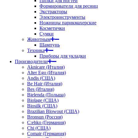
Пилки для ногтей
Формирователи для ресниц
Экстракторы
Электроинструменты
Ножницы парикмахерские
Косметички
Сумки
Животным
Шампунь
Техника
Приборы для укладки
Производители
Aknicare (Италия)
Alter Ego (Италия)
Andis (США)
Be Hair (Италия)
Bes (Италия)
Bielenda (Польша)
Biolage (США)
Biosilk (США)
Brazilian Blowout (США)
Bronsun (Россия)
C:ehko (Германия)
Chi (США)
Comair (Германия)