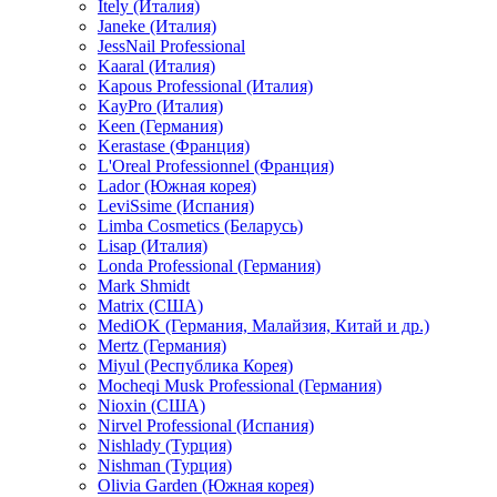
Itely (Италия)
Janeke (Италия)
JessNail Professional
Kaaral (Италия)
Kapous Professional (Италия)
KayPro (Италия)
Keen (Германия)
Kerastase (Франция)
L'Oreal Professionnel (Франция)
Lador (Южная корея)
LeviSsime (Испания)
Limba Cosmetics (Беларусь)
Lisap (Италия)
Londa Professional (Германия)
Mark Shmidt
Matrix (США)
MediOK (Германия, Малайзия, Китай и др.)
Mertz (Германия)
Miyul (Республика Корея)
Mocheqi Musk Professional (Германия)
Nioxin (США)
Nirvel Professional (Испания)
Nishlady (Турция)
Nishman (Турция)
Olivia Garden (Южная корея)