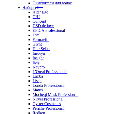
Окислители для волос
Наборы
Alter Ego
CHI
Concept
DSD de luxe
EPICA Professional
Estel
Farmavita
Glynt
Hair Sekta
Inebrya
Insight
Itely
Kaypro
L'Oreal Professionnel
Limba
Lisap
Londa Professional
Matrix
Mocheqi Musk Professional
Nirvel Professional
Oyster Cosmetics
Periche Profesional
Redken